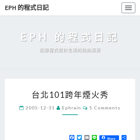
Skip
EPH 的程式日記
Togg
to
navig
content
EPH 的程式日記
記錄程式設計生活的點點滴滴
台
台北101跨年煙火秀
北
1
C
2005-12-31
Ephrain
5 Comments
O
0
M
1
M
E
跨
N
T
F
T
E
L
分
年
Share