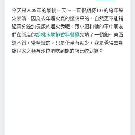
S
a
w
m
i
享
煙
c
i
a
n
今天是2005年的最後一天～一直很期待101的跨年煙
e
t
i
e
火
b
t
l
火表演，因為去年煙火真的蠻精采的，自然更不能錯
o
e
秀
過兩分鐘加長版的煙火秀囉。跟小縉和他的軍中朋友
o
r
k
們在新店的
胡桃木肋排香料餐廳
先填了一頓飽～東西
還不錯，蠻精緻的，只是份量有點少，我是覺得去貴
族世家之類有沙拉吧吃到飽的店比較划算:P