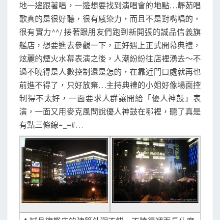
地一邊跟著唱，一邊想要找到演唱會的地點…靜茹唱
歌真的是很好聽，很有感染力，而且不是對嘴唱的，
很有實力^^/ 接著跟朋友們跑到新開張的誠品信義旗
艦店，想要進去參觀一下，正好遇上正式開幕典禮，
炫麗的煙火水幕表演之後，人潮紛紛往店裡湧去～不
過不曉得是人數控制還是怎的，在靠近門口處就再也
前進不得了，只好放棄…主持典禮的小姐好像場面控
制得不太好，一面要求人群讓開給「優人神鼓」表
演，一面又用麥克風問說優人神鼓在哪裡，聽了真是
有點三條線=_=#…