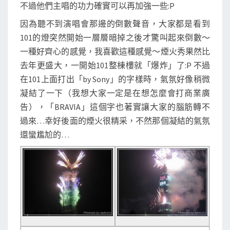
不過他們主唱的功力確實可以再加強一些:P
因為聽不到演唱會那邊的倒數聲音，大家都是看到
101的燈突然開始一層層暗掉之後才驚叫起來倒數～
一種好齊心的感覺，我喜歡這種感覺～煙火秀果然比
去年更盛大，一開始101整棟樓就「爆炸」了:P 不過
在101上面打出「by Sony」的字樣時，氣氛好像稍微
凝結了一下（我想大家一定是在想怎麼會打商業廣
告），「BRAVIA」這個字也著實讓大家的腦筋轉不
過來…幸好後面的煙火很精采，不然那個凝結的氣氛
還蠻尷尬的…