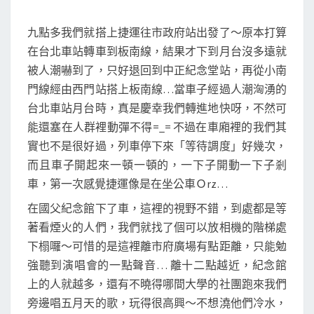
九點多我們就搭上捷運往市政府站出發了～原本打算
在台北車站轉車到板南線，結果才下到月台沒多遠就
被人潮嚇到了，只好退回到中正紀念堂站，再從小南
門線經由西門站搭上板南線…當車子經過人潮洶湧的
台北車站月台時，真是慶幸我們轉進地快呀，不然可
能還塞在人群裡動彈不得=_= 不過在車廂裡的我們其
實也不是很好過，列車停下來「等待調度」好幾次，
而且車子開起來一頓一頓的，一下子開動一下子剎
車，第一次感覺捷運像是在坐公車Ｏrz…
在國父紀念館下了車，這裡的視野不錯，到處都是等
著看煙火的人們，我們就找了個可以放相機的階梯處
下榻囉～可惜的是這裡離市府廣場有點距離，只能勉
強聽到演唱會的一點聲音… 離十二點越近，紀念館
上的人就越多，還有不曉得哪間大學的社團跑來我們
旁邊唱五月天的歌，玩得很高興～不想澆他們冷水，