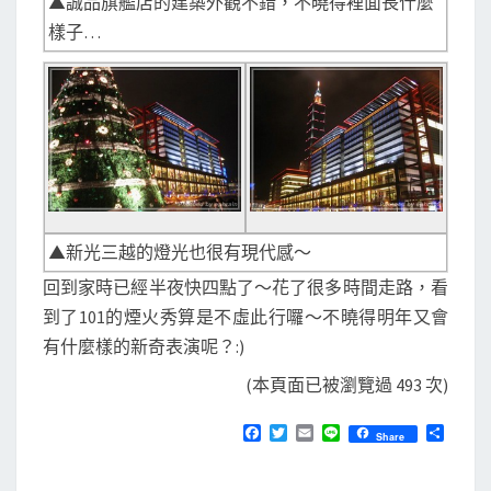
▲誠品旗艦店的建築外觀不錯，不曉得裡面長什麼
樣子…
▲新光三越的燈光也很有現代感～
回到家時已經半夜快四點了～花了很多時間走路，看
到了101的煙火秀算是不虛此行囉～不曉得明年又會
有什麼樣的新奇表演呢？:)
(本頁面已被瀏覽過 493 次)
F
T
E
L
分
Share
a
w
m
i
享
c
i
a
n
e
t
i
e