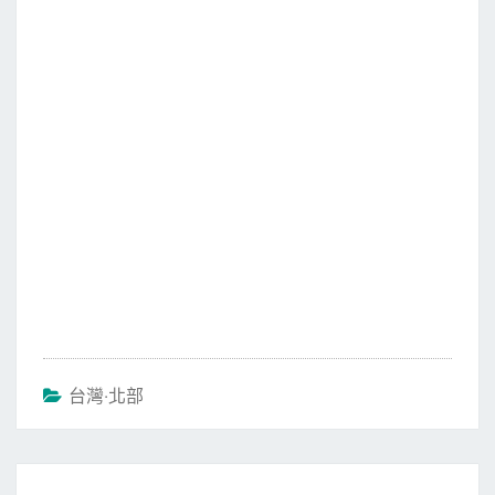
b
t
l
o
e
o
r
k
台灣‧北部