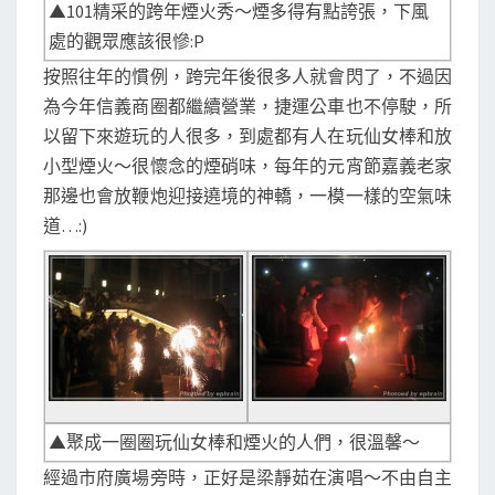
▲101精采的跨年煙火秀～煙多得有點誇張，下風
處的觀眾應該很慘:P
按照往年的慣例，跨完年後很多人就會閃了，不過因
為今年信義商圈都繼續營業，捷運公車也不停駛，所
以留下來遊玩的人很多，到處都有人在玩仙女棒和放
小型煙火～很懷念的煙硝味，每年的元宵節嘉義老家
那邊也會放鞭炮迎接遶境的神轎，一模一樣的空氣味
道…:)
▲聚成一圈圈玩仙女棒和煙火的人們，很溫馨～
經過市府廣場旁時，正好是梁靜茹在演唱～不由自主