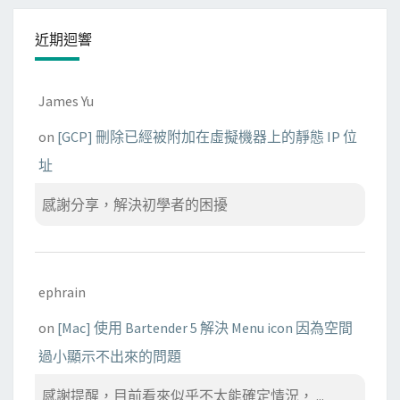
近期迴響
James Yu
on
[GCP] 刪除已經被附加在虛擬機器上的靜態 IP 位
址
感謝分享，解決初學者的困擾
ephrain
on
[Mac] 使用 Bartender 5 解決 Menu icon 因為空間
過小顯示不出來的問題
感謝提醒，目前看來似乎不太能確定情況， ...