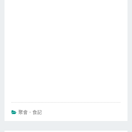
c
i
a
n
e
t
i
e
b
t
l
o
e
o
r
k
聚會．食記