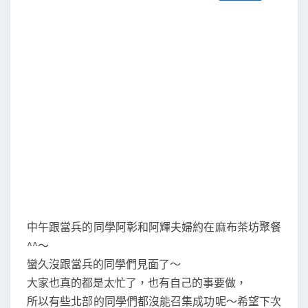
S
a
w
m
i
享
茶
c
i
a
n
e
t
i
e
坊
b
t
l
o
e
o
r
k
中午跟當兵的同學阿彰和阿輝夫婦約在麻布茶坊聚餐
^^～
蠻久沒跟當兵的同學們見面了～
大家也真的都是太忙了，也有自己的事要做，
所以有些北部的同學們都沒能召集成功呢～希望下次