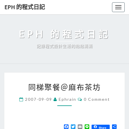
Skip
EPH 的程式日記
Togg
to
navig
content
EPH 的程式日記
記錄程式設計生活的點點滴滴
同
同梯聚餐＠麻布茶坊
梯
聚
C
2007-09-09
Ephrain
0 Comment
O
餐
M
＠
M
E
麻
N
T
F
T
E
L
分
布
Share