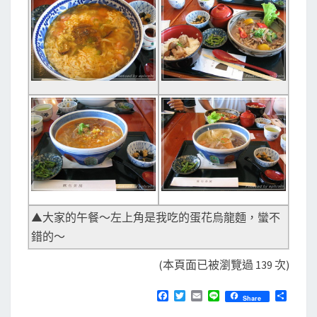
▲大家的午餐～左上角是我吃的蛋花烏龍麵，蠻不
錯的～
(本頁面已被瀏覽過 139 次)
F
T
E
L
分
Share
a
w
m
i
享