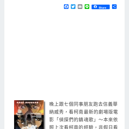
N
T
彈
F
T
E
L
分
Share
S
a
w
m
i
享
—
c
i
a
n
e
t
i
e
偵
b
t
l
探
o
e
o
r
們
k
的
鎮
魂
歌
晚上跟七個同事朋友跑去信義華
納威秀，看柯南最新的劇場版電
影「偵探們的鎮魂歌」～本來依
照上次看柯南的經驗，非假日看