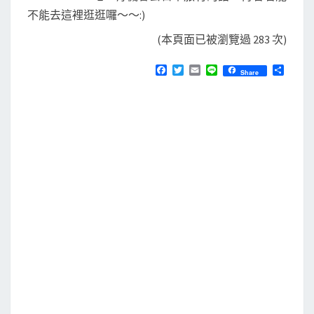
不能去這裡逛逛囉～～:)
(本頁面已被瀏覽過 283 次)
F
T
E
L
分
Share
a
w
m
i
享
c
i
a
n
e
t
i
e
b
t
l
o
e
o
r
k