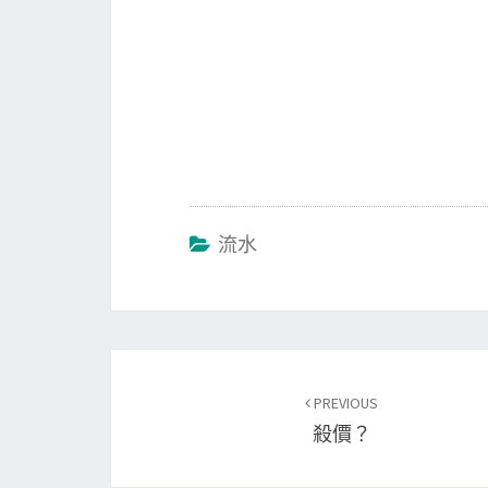
流水
Post
PREVIOUS
navigation
殺價？