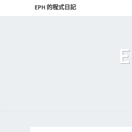
Skip
EPH 的程式日記
to
content