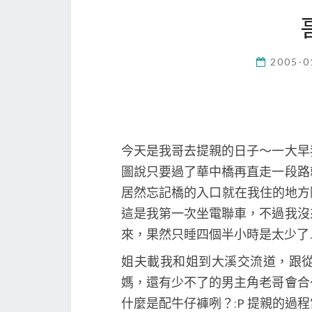
2005-0
今天是我哥去提親的日子～一大早
圖說只要過了華中橋再直走一段路
居然忘記橋的入口就在我住的地方
這是我第一次坐電聯車，不過我沒
來，果然只睡四個半小時是太少了…
姐夫載我和姐到大溪交流道，跟
媽，還有少不了的男主角老哥會合
什麼是配牛仔褲咧？:P 提親的