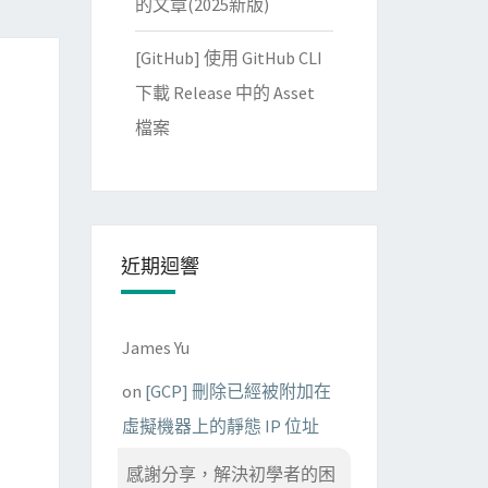
的文章(2025新版)
[GitHub] 使用 GitHub CLI
下載 Release 中的 Asset
檔案
近期迴響
James Yu
on
[GCP] 刪除已經被附加在
虛擬機器上的靜態 IP 位址
感謝分享，解決初學者的困