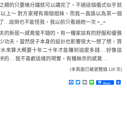
之類的只要幾分鐘就可以講完了，不過這個儀式似乎就
以上～ 對方家裡有兩個姐妹，而我一直誤以為某一個
…這倒也不能怪我，我以前只看過她一次 =_=
夫的新居～感覺蠻不錯的，有一種家該有的舒服和優雅
少功夫，當然房子本身的設計也影響很大～想了想，買
水來算大概要十年二十年才能賺到這麼多錢… 好像這
拼的… 我不喜歡這樣的現實，有種無奈的感覺…
(本頁面已被瀏覽過 120 次)
F
T
E
L
分
Share
a
w
m
i
享
c
i
a
n
e
t
i
e
b
t
l
o
e
o
r
k