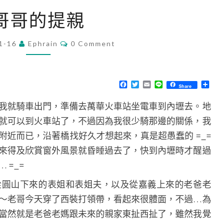
哥
哥哥的提親
哥
的
C
1-16
Ephrain
0 Comment
O
提
M
親
M
E
N
F
T
E
L
分
Share
T
a
w
m
i
享
S
c
i
a
n
我就騎車出門，準備去萬華火車站坐電車到內壢去。地
e
t
i
e
b
t
l
就可以到火車站了，不過因為我很少騎那邊的關係，我
o
e
o
r
附近而已，沿著橋找好久才想起來，真是超愚蠢的 =_=
k
來得及欣賞窗外風景就昏睡過去了，快到內壢時才醒過
 =_=
從圓山下來的表姐和表姐夫，以及從嘉義上來的老爸老
～老哥今天穿了西裝打領帶，看起來很體面，不過…為
過程當然就是老爸老媽跟未來的親家東扯西扯了，雖然我覺