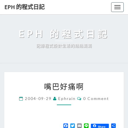
Skip
EPH 的程式日記
Togg
to
navig
content
EPH 的程式日記
記錄程式設計生活的點點滴滴
嘴
嘴巴好痛啊
巴
好
C
2004-09-29
Ephrain
0 Comment
O
痛
M
啊
M
E
N
T
F
T
E
L
分
Share