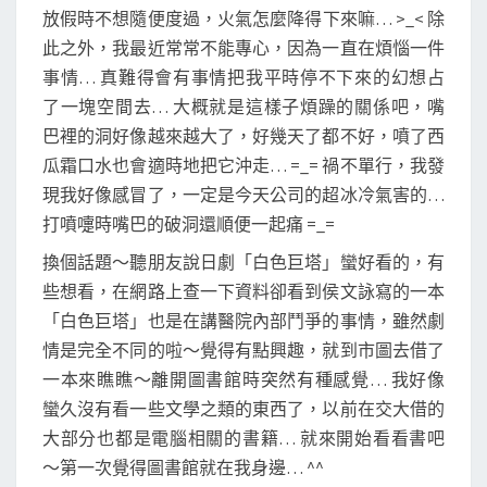
放假時不想隨便度過，火氣怎麼降得下來嘛… >_< 除
此之外，我最近常常不能專心，因為一直在煩惱一件
事情… 真難得會有事情把我平時停不下來的幻想占
了一塊空間去… 大概就是這樣子煩躁的關係吧，嘴
巴裡的洞好像越來越大了，好幾天了都不好，噴了西
瓜霜口水也會適時地把它沖走… =_= 禍不單行，我發
現我好像感冒了，一定是今天公司的超冰冷氣害的…
打噴嚏時嘴巴的破洞還順便一起痛 =_=
換個話題～聽朋友說日劇「白色巨塔」蠻好看的，有
些想看，在網路上查一下資料卻看到侯文詠寫的一本
「白色巨塔」也是在講醫院內部鬥爭的事情，雖然劇
情是完全不同的啦～覺得有點興趣，就到市圖去借了
一本來瞧瞧～離開圖書館時突然有種感覺… 我好像
蠻久沒有看一些文學之類的東西了，以前在交大借的
大部分也都是電腦相關的書籍… 就來開始看看書吧
～第一次覺得圖書館就在我身邊… ^^