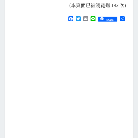
(本頁面已被瀏覽過 143 次)
F
T
E
L
分
Share
a
w
m
i
享
c
i
a
n
e
t
i
e
b
t
l
o
e
o
r
k