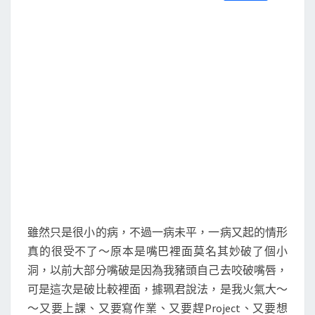
S
a
w
m
i
享
c
i
a
n
e
t
i
e
b
t
l
o
e
o
r
k
雖然只是很小的病，不過一病未平，一病又起的情形
真的很受不了～原本是嘴巴裡面莫名其妙破了個小
洞，以前大部分嘴破是因為我豬頭自己去咬破嘴唇，
可是這次是破比較裡面，據珮君說法，是我火氣大～
～又要上課、又要寫作業、又要趕Project、又要想