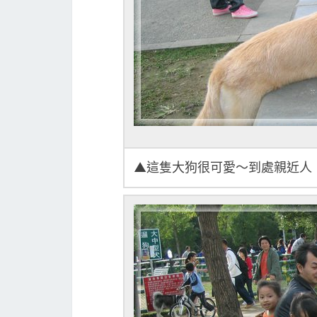
▲這隻大狗很可愛～到處親近人，