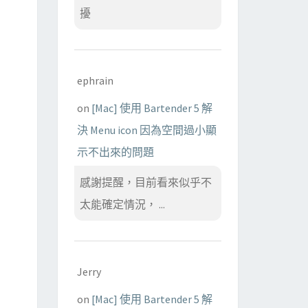
擾
ephrain
on
[Mac] 使用 Bartender 5 解
決 Menu icon 因為空間過小顯
示不出來的問題
感謝提醒，目前看來似乎不
太能確定情況， ...
Jerry
on
[Mac] 使用 Bartender 5 解