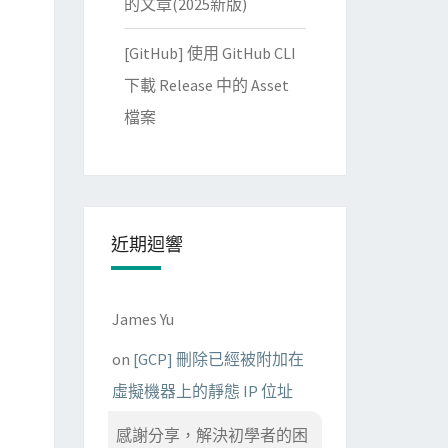
的文章(2025新版)
[GitHub] 使用 GitHub CLI
下載 Release 中的 Asset
檔案
近期迴響
James Yu
on
[GCP] 刪除已經被附加在
虛擬機器上的靜態 IP 位址
感謝分享，解決初學者的困