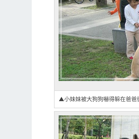
▲小妹妹被大狗狗嚇得躲在爸爸後