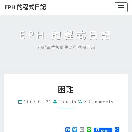
Skip
EPH 的程式日記
Togg
to
navig
content
EPH 的程式日記
記錄程式設計生活的點點滴滴
困
困難
難
C
2007-01-21
Ephrain
3 Comments
O
M
M
E
N
T
F
T
E
L
分
Share