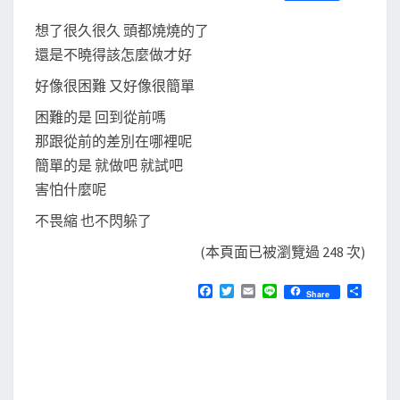
S
a
w
m
i
享
c
i
a
n
想了很久很久 頭都燒燒的了
e
t
i
e
b
t
l
還是不曉得該怎麼做才好
o
e
o
r
好像很困難 又好像很簡單
k
困難的是 回到從前嗎
那跟從前的差別在哪裡呢
簡單的是 就做吧 就試吧
害怕什麼呢
不畏縮 也不閃躲了
(本頁面已被瀏覽過 248 次)
F
T
E
L
分
Share
a
w
m
i
享
c
i
a
n
e
t
i
e
b
t
l
o
e
o
r
k