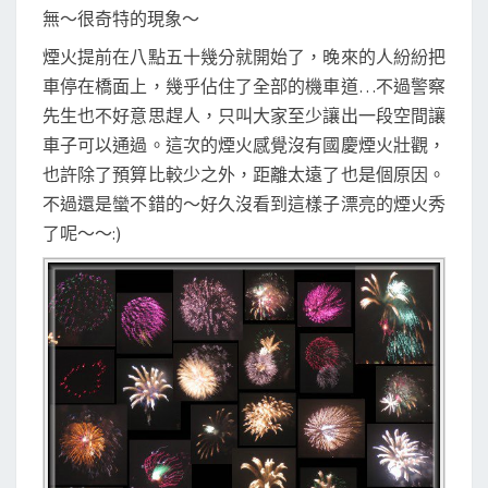
無～很奇特的現象～
煙火提前在八點五十幾分就開始了，晚來的人紛紛把
車停在橋面上，幾乎佔住了全部的機車道…不過警察
先生也不好意思趕人，只叫大家至少讓出一段空間讓
車子可以通過。這次的煙火感覺沒有國慶煙火壯觀，
也許除了預算比較少之外，距離太遠了也是個原因。
不過還是蠻不錯的～好久沒看到這樣子漂亮的煙火秀
了呢～～:)