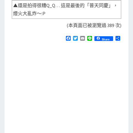
▲還是拍得很糟Q_Q… 這是最後的「普天同慶」，
煙火大亂炸～:P
(本頁面已被瀏覽過 389 次)
F
T
E
L
分
Share
a
w
m
i
享
c
i
a
n
e
t
i
e
b
t
l
o
e
o
r
k