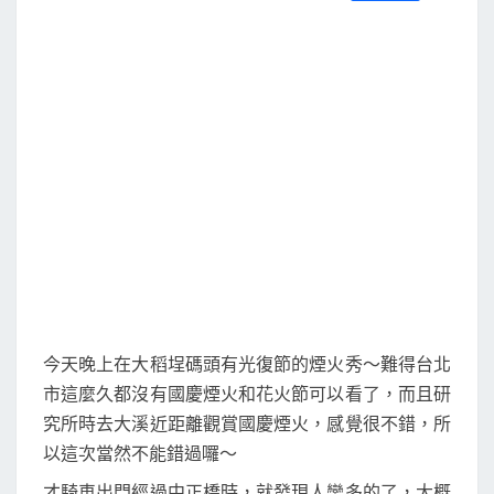
S
a
w
m
i
享
復
c
i
a
n
e
t
i
e
節
b
t
l
o
e
煙
o
r
火
k
秀
今天晚上在大稻埕碼頭有光復節的煙火秀～難得台北
市這麼久都沒有國慶煙火和花火節可以看了，而且研
究所時去大溪近距離觀賞國慶煙火，感覺很不錯，所
以這次當然不能錯過囉～
才騎車出門經過中正橋時，就發現人蠻多的了，大概