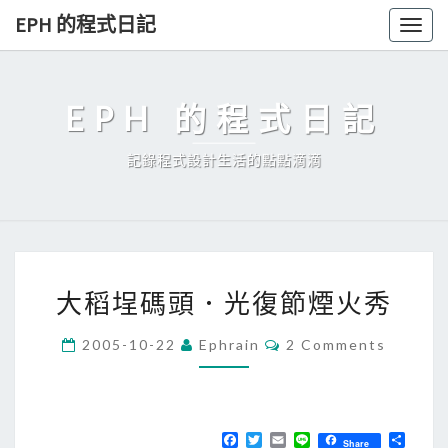
Skip
EPH 的程式日記
Togg
to
navig
content
EPH 的程式日記
記錄程式設計生活的點點滴滴
大
大稻埕碼頭．光復節煙火秀
稻
埕
C
2005-10-22
Ephrain
2 Comments
O
碼
M
頭
M
E
．
N
T
F
T
E
L
分
光
Share