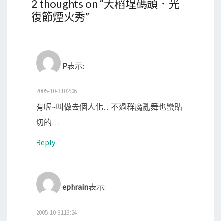
2 thoughts on “
大稻埕碼頭．光
復節煙火秀
”
P
表示:
2005-10-3102:06
有喔~叫做去個人化…不過群魔亂舞也蠻貼
切的…
Reply
ephrain
表示:
2005-10-3113:24