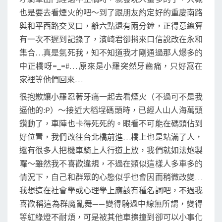
也是要去看煙火的吧～到了跟朋友約定好的重慶南路
與和平西路交叉口，離六點還有兩分鐘，正得意總算
有一次不遲到記錄了，濱崎君卻捎來口信說改在永和
集合…真是氣死我，知不知道我才剛通過那人爆多的
中正橋呀=_=#… 原來是小羅突然牙齒痛，只好窩在
家裡等他們回來…
很抱歉讓小羅忍著牙痛一起去看煙火（不過可不是我
逼他的:P）～接近大稻埕碼頭時，已經人山人海萬頭
鑽動了，車陣也卡得死死的。眼看不可能在碼頭佔到
好位置，我們改往台北橋前進…橋上也是站滿了人，
還有很多人把機車騎上人行道上放，我們就如法炮製
囉～雖然我不喜歡違規，不過在類似這樣人多車多的
情況下，自己和群眾的心態似乎也會因而稍微改變…
我想這在社會學或心理學上應該有種名詞吧，不過我
喜歡稱這為群魔亂舞——變得騎過中線無所謂，變得
等紅綠燈不耐煩，可是被其他車擦撞到卻可以小事化