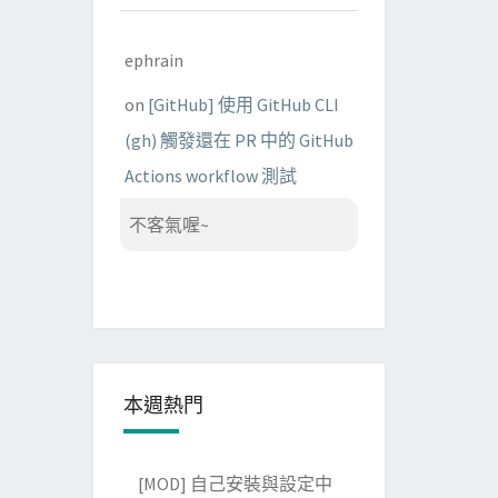
ephrain
on
[GitHub] 使用 GitHub CLI
(gh) 觸發還在 PR 中的 GitHub
Actions workflow 測試
不客氣喔~
本週熱門
[MOD] 自己安裝與設定中