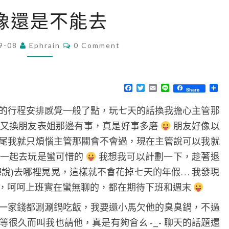
好
像還是不能去
像
還
C
9-08
Ephrain
0 Comment
O
是
M
不
M
E
能
N
F
T
E
L
分
Share
T
a
w
m
i
享
去
S
c
i
a
n
的行程安排感覺一般了點，玩七天的話換我擔心主管那
e
t
i
e
b
t
l
了又換朋友表姐那邊有事，真是好事多磨
朋友好像以
o
e
o
r
尾我就只煩惱主管那關會不會過，現在主管說可以我就
k
友一起去玩是蠻可惜的
我想我可以計劃一下，趁著退
聽說)去哪裡晃晃，這樣就不會花掉七天的年假… 我發現
，呵呵上班實在蠻無聊的，都在期待下班和週末
一家錢都涮涮鍋吃飯，我要還小馬欠他的臭臭鍋，不過
很久而叫我也請他，真是有夠會ㄠ -_- 聊天的話題還