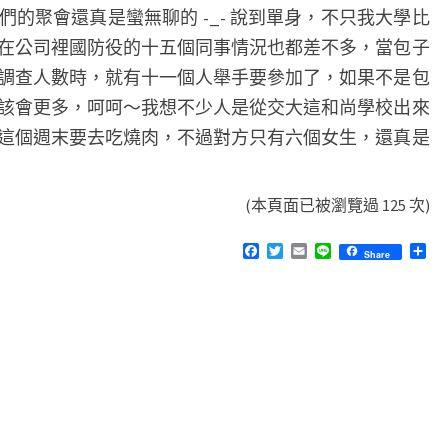
的聚會還真是蠻無聊的 -_- 說到單身，不只我大學比
在公司裡國防役的十五個同事情況也都差不多，當包子
調查人數時，就有十一個人舉手要參加了，如果不是包
該會更多，呵呵～我想不少人是從交大這和尚學校出來
這個週末要去吃燒肉，不過對方只有六個女生，還真是
(本頁面已被瀏覽過 125 次)
F
T
E
L
分
Share
a
w
m
i
享
c
i
a
n
e
t
i
e
b
t
l
o
e
o
r
k