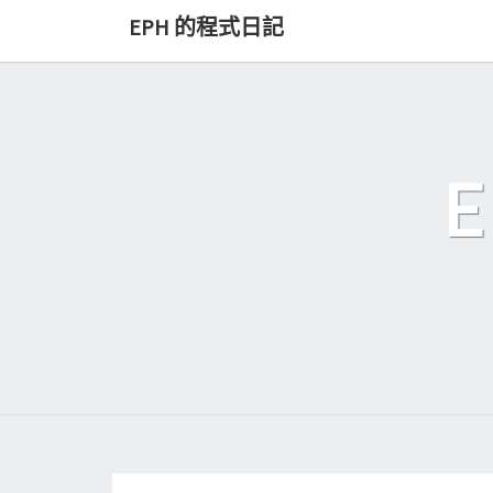
Skip
EPH 的程式日記
to
content