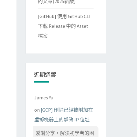
的文章(2025新版)
[GitHub] 使用 GitHub CLI
下載 Release 中的 Asset
檔案
近期迴響
James Yu
on
[GCP] 刪除已經被附加在
虛擬機器上的靜態 IP 位址
感謝分享，解決初學者的困