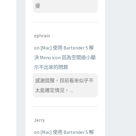
擾
ephrain
on
[Mac] 使用 Bartender 5 解
決 Menu icon 因為空間過小顯
示不出來的問題
感謝提醒，目前看來似乎不
太能確定情況， ...
Jerry
on
[Mac] 使用 Bartender 5 解