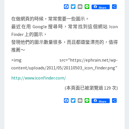
N
T
網
F
T
E
L
分
Share
S
a
w
m
i
享
站
c
i
a
n
在做網頁的時候，常常需要一些圖示。
e
t
i
e
I
b
t
l
最近在用 Google 搜尋時，常常找到這個網站 Icon
c
o
e
Finder 上的圖示，
o
r
o
k
發現他們的圖示數量很多，而且都還蠻漂亮的，值得
n
推薦～
F
<img src="https://ephrain.net/wp-
i
content/uploads/2011/05/20110503_icon_finder.png"
n
d
http://www.iconfinder.com/
e
(本頁面已被瀏覽過 129 次)
r
F
T
E
L
分
Share
a
w
m
i
享
c
i
a
n
e
t
i
e
b
t
l
o
e
o
r