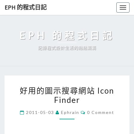
Skip
EPH 的程式日記
Togg
to
navig
content
EPH 的程式日記
記錄程式設計生活的點點滴滴
好
好用的圖示搜尋網站 Icon
用
Finder
的
圖
C
2011-05-03
Ephrain
0 Comment
示
O
M
搜
M
E
尋