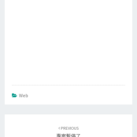
k
Web
Post
PREVIOUS
navigation
專案暫停了