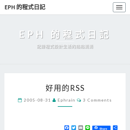
Skip
EPH 的程式日記
Togg
to
navig
content
EPH 的程式日記
記錄程式設計生活的點點滴滴
好
好用的RSS
用
的
C
2005-08-31
Ephrain
3 Comments
O
R
M
S
M
E
S
N
T
F
T
E
L
分
Share