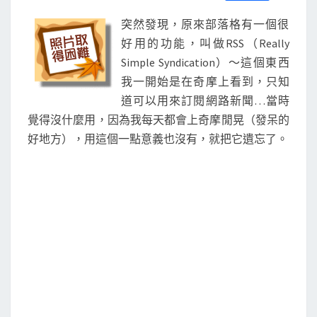
S
a
w
m
i
享
c
i
a
n
突然發現，原來部落格有一個很
e
t
i
e
b
t
l
好用的功能，叫做RSS（Really
o
e
Simple Syndication）～這個東西
o
r
k
我一開始是在奇摩上看到，只知
道可以用來訂閱網路新聞…當時
覺得沒什麼用，因為我每天都會上奇摩閒晃（發呆的
好地方），用這個一點意義也沒有，就把它遺忘了。