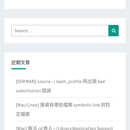
Search
Search
for:
近期文章
[SDKMAN] source ~/.bash_profile 時出現 bad
substitution 錯誤
[Mac/Linux] 搜尋有哪些檔案 symbolic link 到特
定檔案
[Mac] 無法 cd 進入 ~/Library/Application Support