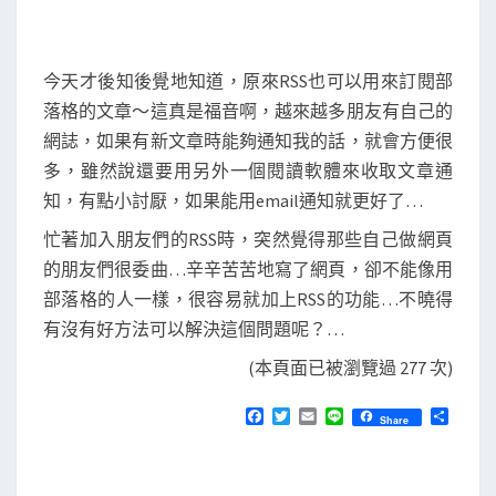
今天才後知後覺地知道，原來RSS也可以用來訂閱部
落格的文章～這真是福音啊，越來越多朋友有自己的
網誌，如果有新文章時能夠通知我的話，就會方便很
多，雖然說還要用另外一個閱讀軟體來收取文章通
知，有點小討厭，如果能用email通知就更好了…
忙著加入朋友們的RSS時，突然覺得那些自己做網頁
的朋友們很委曲…辛辛苦苦地寫了網頁，卻不能像用
部落格的人一樣，很容易就加上RSS的功能…不曉得
有沒有好方法可以解決這個問題呢？…
(本頁面已被瀏覽過 277 次)
F
T
E
L
分
Share
a
w
m
i
享
c
i
a
n
e
t
i
e
b
t
l