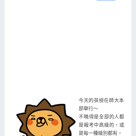
S
a
w
m
i
享
c
i
a
n
e
t
i
e
b
t
l
o
e
o
r
k
今天的英檢在師大本
部舉行～
不曉得是全部的人都
是報考中高級的，或
是每一種級別都有，