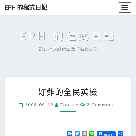
Skip
EPH 的程式日記
Togg
to
navig
content
EPH 的程式日記
記錄程式設計生活的點點滴滴
好
好難的全民英檢
難
的
C
2008-04-19
Ephrain
2 Comments
O
全
M
民
M
E
英
N
T
F
T
E
L
分
檢
Share