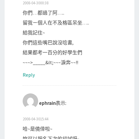
2008-04-3000:38
你們…都過了阿…..
留我ㄧ個人在不及格區呆坐…..
給我記住~
你們這些嘴巴說沒唸書,
結果都考一百分的好學生們
~~~>_____&lt;~~~淚奔~~!!
Reply
ephrain
表示:
2008-04-3015:44
哈~是僥倖啦~
妳可以報名下次的初試呀~