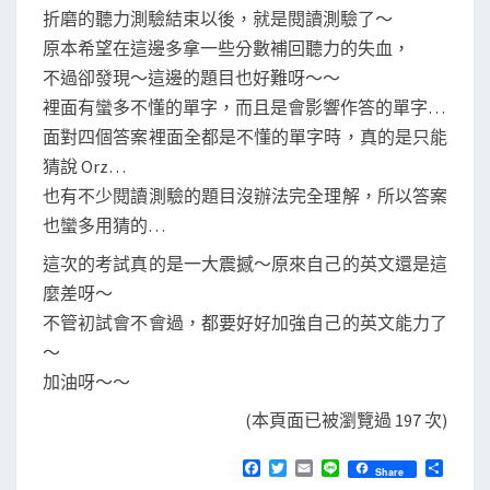
折磨的聽力測驗結束以後，就是閱讀測驗了～
原本希望在這邊多拿一些分數補回聽力的失血，
不過卻發現～這邊的題目也好難呀～～
裡面有蠻多不懂的單字，而且是會影響作答的單字…
面對四個答案裡面全都是不懂的單字時，真的是只能
猜說 Orz…
也有不少閱讀測驗的題目沒辦法完全理解，所以答案
也蠻多用猜的…
這次的考試真的是一大震撼～原來自己的英文還是這
麼差呀～
不管初試會不會過，都要好好加強自己的英文能力了
～
加油呀～～
(本頁面已被瀏覽過 197 次)
F
T
E
L
分
Share
a
w
m
i
享