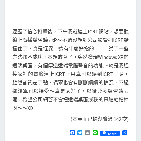
經歷了信心打擊後，下午我就連上ICRT網站，想要聽
線上廣播練習聽力:P～不過沒想到公司網管把ICRT給
擋住了，真是怪異，這有什麼好擋的=_=… 試了一些
方法都不成功，本想放棄了，突然發現Windows XP的
遠端桌面，有個傳送遠端電腦聲音的功能～於是我遙
控家裡的電腦連上ICRT，果真可以聽到ICRT了呢，
雖然音質差了點，偶爾也會有斷斷續續的情況，不過
都還算可以接受～真是太好了，以後要多練習聽力
囉，希望公司網管不會把遠端桌面或我的電腦給擋掉
呀～～XD
(本頁面已被瀏覽過 142 次)
F
T
E
L
分
Share
a
w
m
i
享