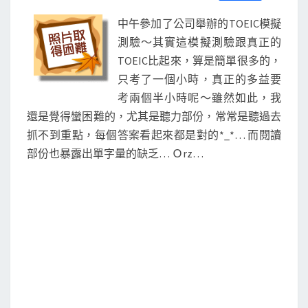
S
a
w
m
i
享
C
c
i
a
n
中午參加了公司舉辦的TOEIC模擬
e
t
i
e
…
b
t
l
測驗～其實這模擬測驗跟真正的
o
e
TOEIC比起來，算是簡單很多的，
o
r
k
只考了一個小時，真正的多益要
考兩個半小時呢～雖然如此，我
還是覺得蠻困難的，尤其是聽力部份，常常是聽過去
抓不到重點，每個答案看起來都是對的*_*… 而閱讀
部份也暴露出單字量的缺乏… Ｏrz…