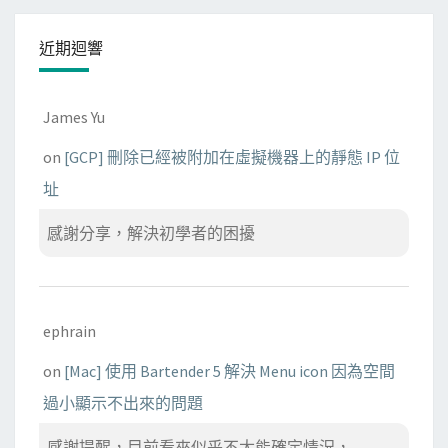
近期迴響
James Yu
on
[GCP] 刪除已經被附加在虛擬機器上的靜態 IP 位
址
感謝分享，解決初學者的困擾
ephrain
on
[Mac] 使用 Bartender 5 解決 Menu icon 因為空間
過小顯示不出來的問題
感謝提醒，目前看來似乎不太能確定情況， ...