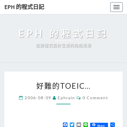
Skip
EPH 的程式日記
Togg
to
navig
content
EPH 的程式日記
記錄程式設計生活的點點滴滴
好
好難的TOEIC…
難
的
C
2006-08-09
Ephrain
0 Comment
O
T
M
O
M
E
E
N
T
F
T
E
L
分
I
Share