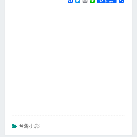
F
T
E
L
分
Share
a
w
m
i
享
c
i
a
n
e
t
i
e
b
t
l
o
e
o
r
k
台灣‧北部