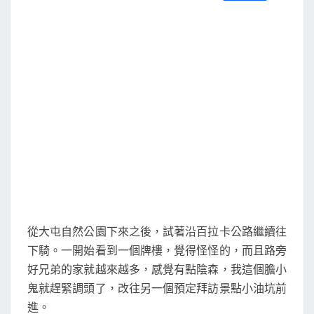
S
a
w
m
i
享
東
c
i
a
n
e
t
i
e
峰
b
t
l
o
e
未
o
r
完
k
從大屯自然公園下來之後，試著沿百拉卡公路繼續往
下騎。一開始看到一個牌樓，覺得怪怪的，而且路旁
好兄弟的家就越來越多，感覺有點陰森，我這個膽小
鬼就趕緊調頭了，改往另一個預定拜訪景點小油坑前
進。