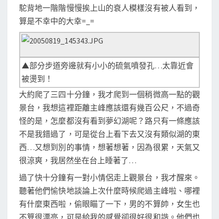
駝背地一階階慢慢挨上山的衰人模樣沒有被人看到，
算是不幸中的大幸=_=
▲部分步道旁邊就有小小的硫氣噴發孔…太靠近會
被燙到！
大約爬了三四十分鐘，我才爬到一個稍微高一點的觀
景台，我想這裡距離主峰應該還有幾百公尺，不過奇
怪的是，怎麼都沒有看到夢幻湖呢？路只有一條應該
不是我錯過了，可是從台上看下去又沒有類似湖的東
西…又想到別的事情，想著想著，因為很累，天氣又
很涼爽，我居然坐在台上睡著了…
過了快十分鐘有一對小情侶走上觀景台，我才醒來。
聽著他們愉快地談論上次什麼時候爬過主峰啦、哪裡
有什麼東西啦，偷眼瞄了一下，男的不算帥，女生也
不算很漂亮，可是給我的感覺卻很好很和諧。他們也