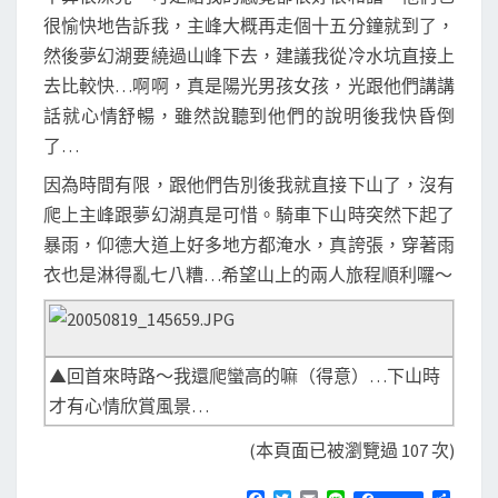
很愉快地告訴我，主峰大概再走個十五分鐘就到了，
然後夢幻湖要繞過山峰下去，建議我從冷水坑直接上
去比較快…啊啊，真是陽光男孩女孩，光跟他們講講
話就心情舒暢，雖然說聽到他們的說明後我快昏倒
了…
因為時間有限，跟他們告別後我就直接下山了，沒有
爬上主峰跟夢幻湖真是可惜。騎車下山時突然下起了
暴雨，仰德大道上好多地方都淹水，真誇張，穿著雨
衣也是淋得亂七八糟…希望山上的兩人旅程順利囉～
▲回首來時路～我還爬蠻高的嘛（得意）…下山時
才有心情欣賞風景…
(本頁面已被瀏覽過 107 次)