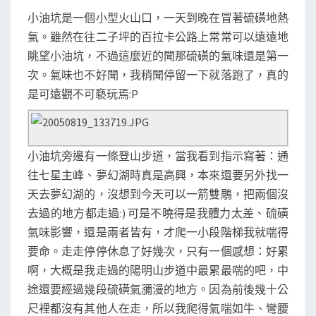
小油坑是一個小型火山口，一天到晚在冒著硫磺地熱
氣。雖然在往二子坪的百拉卡公路上常常可以遠遠地
眺望小油坑，不過這麼近的聞那硫磺的氣味還是第一
次。氣味也不好聞，我稍聞停留一下就落跑了，真的
是可遠觀不可褻玩焉:P
小油坑旁邊有一條登山步道，當我看到指示寫著：通
往七星主峰、夢幻湖時真是高興，本來還要另外找一
天去夢幻湖的，沒想到今天可以一箭雙鵰，把兩個沒
去過的地方都走過:) 可是不曉得是我體力太差、硫磺
氣味影響，還是兩者皆有，才爬一小段階梯我就喘得
要命。走走停停休息了好幾次，只有一個感想：好累
啊，大概是我走過的陽明山步道中最累最喘的吧，中
途還要經過幾段硫磺氣瀰漫的地方。因為前後幾十公
尺裡都沒有其他人在走，所以我爬得氣喘如牛、彎腰