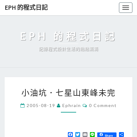
Skip
EPH 的程式日記
Togg
to
navig
content
EPH 的程式日記
記錄程式設計生活的點點滴滴
小
小油坑．七星山東峰未完
油
坑
C
2005-08-19
Ephrain
0 Comment
O
．
M
七
M
E
星
N
T
F
T
E
L
分
山
Share