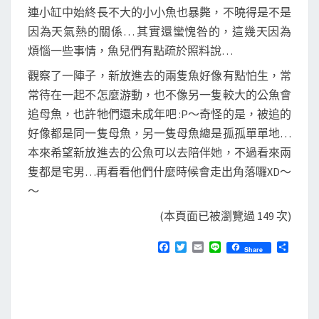
連小缸中始終長不大的小小魚也暴斃，不曉得是不是
因為天氣熱的關係… 其實還蠻愧咎的，這幾天因為
煩惱一些事情，魚兒們有點疏於照料說…
觀察了一陣子，新放進去的兩隻魚好像有點怕生，常
常待在一起不怎麼游動，也不像另一隻較大的公魚會
追母魚，也許牠們還未成年吧 :P～奇怪的是，被追的
好像都是同一隻母魚，另一隻母魚總是孤孤單單地…
本來希望新放進去的公魚可以去陪伴她，不過看來兩
隻都是宅男…再看看他們什麼時候會走出角落囉XD～
～
(本頁面已被瀏覽過 149 次)
F
T
E
L
分
Share
a
w
m
i
享
c
i
a
n
e
t
i
e
b
t
l
o
e
o
r