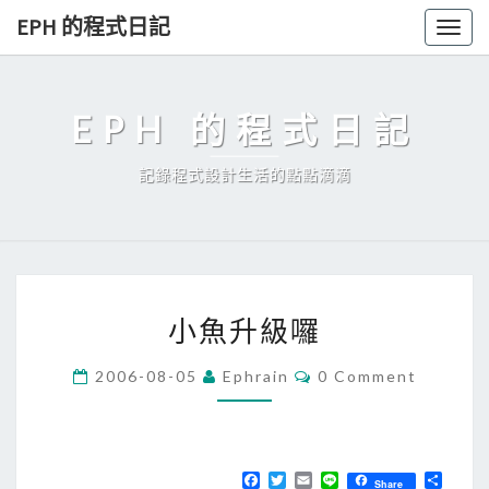
Skip
EPH 的程式日記
Togg
to
navig
content
EPH 的程式日記
記錄程式設計生活的點點滴滴
小
小魚升級囉
魚
升
C
2006-08-05
Ephrain
0 Comment
O
級
M
囉
M
E
N
T
F
T
E
L
分
Share