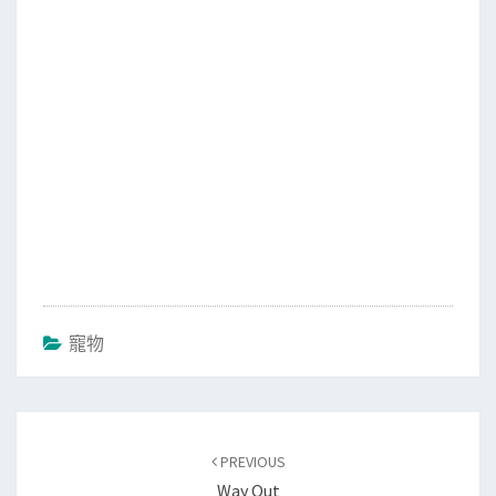
k
寵物
Post
PREVIOUS
navigation
Way Out