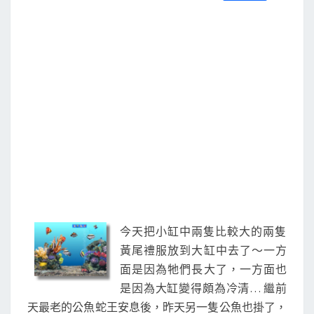
S
a
w
m
i
享
c
i
a
n
e
t
i
e
b
t
l
o
e
o
r
k
今天把小缸中兩隻比較大的兩隻
黃尾禮服放到大缸中去了～一方
面是因為牠們長大了，一方面也
是因為大缸變得頗為冷清… 繼前
天最老的公魚蛇王安息後，昨天另一隻公魚也掛了，