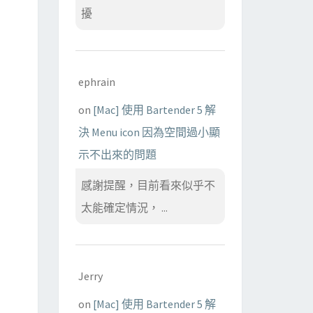
擾
ephrain
on
[Mac] 使用 Bartender 5 解
決 Menu icon 因為空間過小顯
示不出來的問題
感謝提醒，目前看來似乎不
太能確定情況， ...
Jerry
on
[Mac] 使用 Bartender 5 解