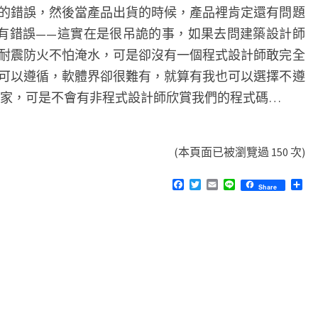
的錯誤，然後當產品出貨的時候，產品裡肯定還有問題
有錯誤——這實在是很吊詭的事，如果去問建築設計師
耐震防火不怕淹水，可是卻沒有一個程式設計師敢完全
可以遵循，軟體界卻很難有，就算有我也可以選擇不遵
術家，可是不會有非程式設計師欣賞我們的程式碼…
(本頁面已被瀏覽過 150 次)
F
T
E
L
分
Share
a
w
m
i
享
c
i
a
n
e
t
i
e
b
t
l
o
e
o
r
k