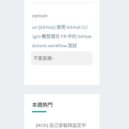
ephrain
on
[GitHub] 使用 GitHub CLI
(gh) 觸發還在 PR 中的 GitHub
Actions workflow 測試
不客氣喔~
本週熱門
[MOD] 自己安裝與設定中