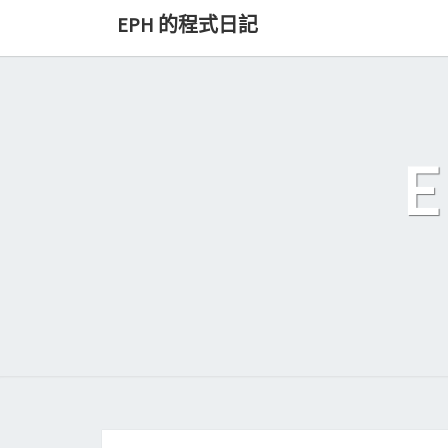
Skip
EPH 的程式日記
to
content