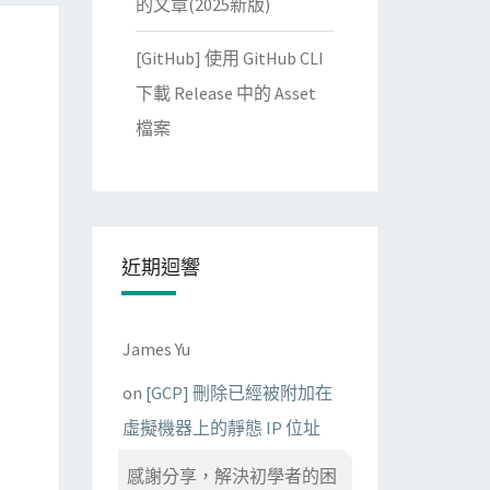
的文章(2025新版)
[GitHub] 使用 GitHub CLI
下載 Release 中的 Asset
檔案
近期迴響
James Yu
on
[GCP] 刪除已經被附加在
虛擬機器上的靜態 IP 位址
感謝分享，解決初學者的困