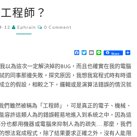
工
工程師？
程
師
C
4-12
Ephrain
0 Comment
O
？
M
M
E
N
F
T
E
L
分
Share
T
a
w
m
i
享
S
c
i
a
n
個我以為這次一定解決掉的BUG，而且也確實在我的電腦
e
t
i
e
b
t
l
試的同事那邊失敗。探究原因，我想我寫程式時有時還
o
e
o
r
成立的假設，相較之下，邏輯或是演算法錯誤的情況就
k
，我們雖然被稱為「工程師」，可是真正的電子、機械、
能容許這類人為的錯誤輕易地進入到系統之中，因為這
分也都用機器或電腦來抑制人為的疏失… 那麼，我們
的想法寫成程式，除了結果要求正確之外，沒有人能限