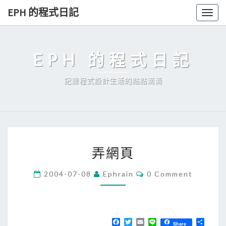
Skip
EPH 的程式日記
Togg
to
navig
content
EPH 的程式日記
記錄程式設計生活的點點滴滴
弄
弄網頁
網
頁
C
2004-07-08
Ephrain
0 Comment
O
M
M
E
N
T
F
T
E
L
分
Share