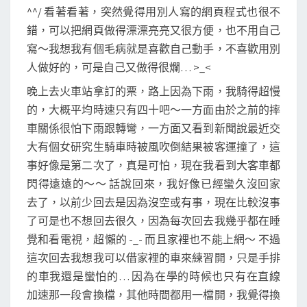
^^/ 看著看著，突然覺得用別人寫的網頁程式也很不
錯，可以把網頁做得漂漂亮亮又很方便，也不用自己
寫～我想我有個毛病就是喜歡自己動手，不喜歡用別
人做好的，可是自己又做得很爛… >_<
晚上去火車站拿訂的票，路上因為下雨，我騎得超慢
的，大概平均時速只有四十吧～一方面由於之前的摔
車關係很怕下雨跟轉彎，一方面又看到新聞說最近交
大有個女研究生騎車時被風吹倒結果被客運撞了，這
事好像是第二次了，真是可怕，現在我看到大客車都
閃得遠遠的～～ 話說回來，我好像已經蠻久沒回家
去了，以前少回去是因為沒空或有事，現在比較沒事
了可是也不想回去很久，因為每次回去我幾乎都在睡
覺和看電視，超懶的 -_- 而且家裡也不能上網～ 不過
這次回去我想我可以借家裡的車來練習開，只是手排
的車我還是蠻怕的… 因為在學的時候也只有在直線
加速那一段會換檔，其他時間都用一檔開，我覺得換