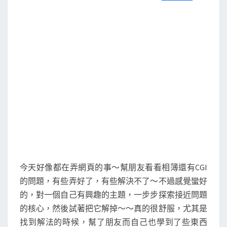
S
a
w
m
i
享
c
i
a
n
e
t
i
e
b
t
l
o
e
o
r
k
今天好像都在弄網頁的事～幫朋友看看相簿還有CGI
的問題，有些弄好了，有些解決不了～不過感覺蠻好
的，對一個自己有興趣的主題，一步步探索接近問題
的核心，然後試著把它解掉～～真的很舒服，尤其是
找到解法的時候，幫了朋友而自己也學到了些東西