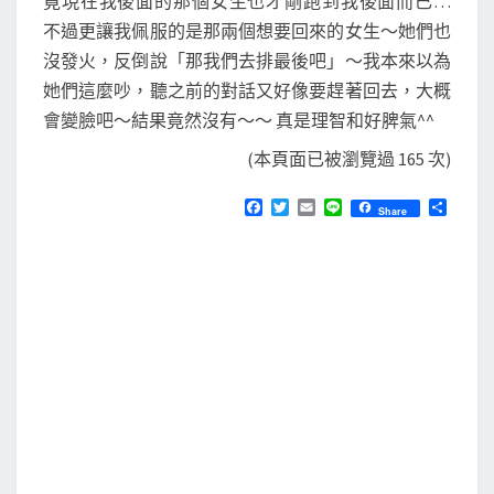
竟現在我後面的那個女生也才剛跑到我後面而已…
不過更讓我佩服的是那兩個想要回來的女生～她們也
沒發火，反倒說「那我們去排最後吧」～我本來以為
她們這麼吵，聽之前的對話又好像要趕著回去，大概
會變臉吧～結果竟然沒有～～ 真是理智和好脾氣^^
(本頁面已被瀏覽過 165 次)
F
T
E
L
分
Share
a
w
m
i
享
c
i
a
n
e
t
i
e
b
t
l
o
e
o
r
k