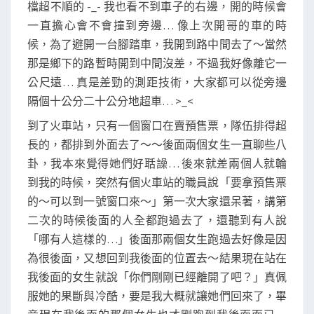
檔超不順的 -_- 我也看不到車子的右邊，開的時候會
一直擔心會不會撞到旁邊… 像上次開哥的車的時
候，為了避開一台腳踏車，我開到路中間去了～當然
那是鄉下的路暫時開到中間沒差，不過我好像離它一
公尺遠… 真是差勁的測距技術，大家都可以從旁邊
隔個十公分二十公分地超車… >_<
到了火車站，只有一個窗口在賣預售票，隊伍排得超
長的，都排到外面去了～～後面兩個女生一直聊些八
卦，我本來覺得她們好聒譟… 後來就差兩個人就輪
到我的時候，突然有個火車站的職員說「要拿預售票
的～可以到一號窗口來～」第一次大家還呆著，講第
二次的時候後面的人全都跑過去了，還聽到有人說
「哪有人這樣的…」後面那兩個女生跑過去好像是因
為很後面，又想回到我後面的位置去～結果現在站在
我後面的女生就說「你們剛剛已經離開了吧？」真佩
服她的果斷與冷酷，要是我大概就讓她們回來了，畢