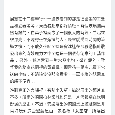
展覽在十二樓舉行～一進去看到的都是德國製的工藝
品和瓷器等等，東西看起來都好精緻。有個玻璃圓桌
蠻有趣的，在桌子裡面嵌了一個很大的時鐘，看起來
很漂亮…不曉得坐在旁邊的人，是會感受到時間的流
逝之快，而不敢久坐呢？還是會沈迷在那移動指針散
發出來的奇妙魔力之中？這是一個很有創意的工藝作
品… 另外，我注意到一對水晶小狗，蠻可愛的，難
怪我的秘密花園裡的黃耀輝，願意花一萬多元買下它
送給小敏…不過這隻沒那麼貴啦，一萬多塊的話還真
的頗不便宜…
進到真正的會場裡，有點小失望，攝影展出的照片並
不多，所謂的德國柏林影城也只是一片海報牆在說明
影城的歷史。不過，旁邊展出的德國桌上遊戲倒是非
常好玩:P 這些遊戲是由一家名為「女巫店」所展出