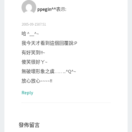
ppegin^^
表示:
2005-09-1507:51
哈 ^__^~
我今天才看到這個回覆說:P
有好笑到!!~
傻笑很好ㄚ~
無破壞形象之虞……..^Q^~
放心放心~~~~!!
Reply
發佈留言