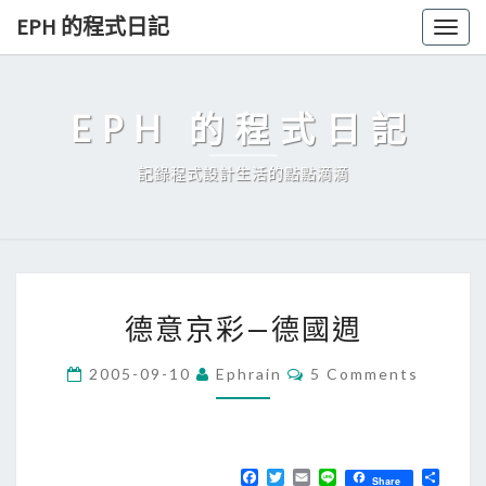
Skip
EPH 的程式日記
Togg
to
navig
content
EPH 的程式日記
記錄程式設計生活的點點滴滴
德
德意京彩—德國週
意
京
C
2005-09-10
Ephrain
5 Comments
O
彩
M
—
M
E
德
N
T
F
T
E
L
分
國
Share