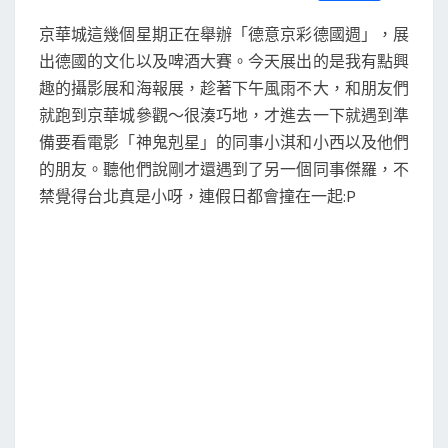
S
a
w
m
i
享
週
c
i
a
n
京華城這幾個星期正在舉辦「德意京彩德國週」，展
e
t
i
e
b
t
l
出德國的文化以及啤酒大賽。今天展出的是我有點興
o
e
趣的攝影展和海報展，趁著下午風雨不大，和朋友們
o
r
k
就跑到京華城參觀～很湊巧地，才進去一下就遇到準
備要看電影「神鬼剋星」的同事小淇和小西以及他們
的朋友。聽他們說剛才還遇到了另一個同事傑羅，不
禁覺得台北真是小呀，連假日都會撞在一起:P