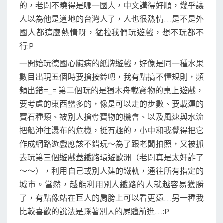
的，老闆不曉得是哪一國人，中文講得好順，幾乎讓
人以為他是道地的台灣人了，人也很熱情…是不是外
國人都這麼熱情呀，猛拉我們玩遊戲，想不玩都不
行:P
一開始玩德國心臟病的紙牌遊戲，好像是同一種水果
數目出現五個時要搶按鈴吧，我有點搞不懂規則，頻
頻出錯=_= 第二個玩的是獨木舟載寶物的桌上遊戲，
要考慮的東西蠻多的，像是可以走的步數、要載運的
寶石種類、被別人搶奪寶物的機會、以及風速與水流
把船沖往瀑布的危機，挺有趣的，小中和我覺得把它
作成網路遊戲應該不錯玩～為了跟老闆拍照，又被抓
去玩第三個遊戲蓋鐵路環遊歐洲（老闆真是太奸詐了
～～），利用自己或別人建的鐵軌，通往所有指定的
城市。當然，越能利用別人鐵路的人就越容易獲勝
了，有點像站在巨人的肩膀上可以看更遠…另一種我
比較喜歡的說法是踩著別人的屍體前進…:P