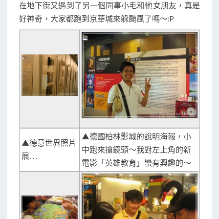
在地下街又遇到了另一個同事小毛和他女朋友，真是
好神奇，大家都跑到京華城來躲颱風了嗎～:P
▲德國柏林影城的說明海報，小
▲德意世界照片
中跑來搶鏡頭～我對左上角的新
展…
電影「英雄教育」蠻有興趣的～