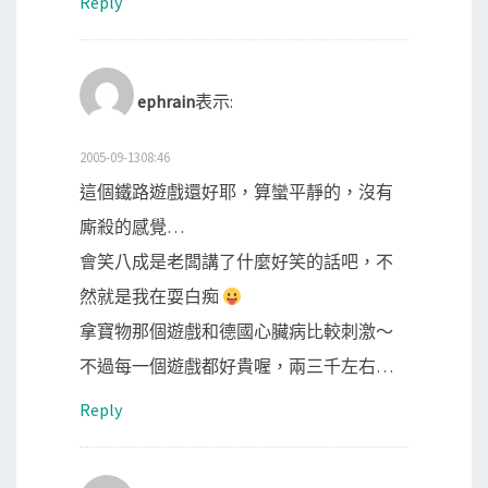
Reply
ephrain
表示:
2005-09-1308:46
這個鐵路遊戲還好耶，算蠻平靜的，沒有
廝殺的感覺…
會笑八成是老闆講了什麼好笑的話吧，不
然就是我在耍白痴
拿寶物那個遊戲和德國心臟病比較刺激～
不過每一個遊戲都好貴喔，兩三千左右…
Reply