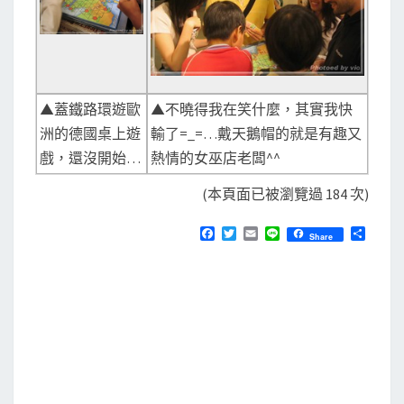
▲蓋鐵路環遊歐
▲不曉得我在笑什麼，其實我快
洲的德國桌上遊
輸了=_=…戴天鵝帽的就是有趣又
戲，還沒開始…
熱情的女巫店老闆^^
(本頁面已被瀏覽過 184 次)
F
T
E
L
分
Share
a
w
m
i
享
c
i
a
n
e
t
i
e
b
t
l
o
e
o
r
k