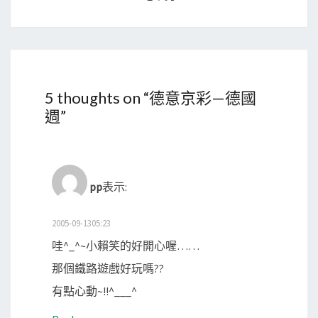
5 thoughts on “
德意京彩—德國
週
”
pp
表示:
2005-09-1305:23
哇^_^~小賴笑的好開心喔……
那個鐵路遊戲好玩嗎??
有點心動~!!^___^