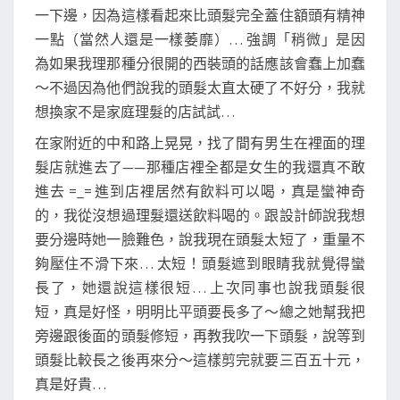
一下邊，因為這樣看起來比頭髮完全蓋住額頭有精神
一點（當然人還是一樣萎靡）… 強調「稍微」是因
為如果我理那種分很開的西裝頭的話應該會蠢上加蠢
～不過因為他們說我的頭髮太直太硬了不好分，我就
想換家不是家庭理髮的店試試…
在家附近的中和路上晃晃，找了間有男生在裡面的理
髮店就進去了——那種店裡全都是女生的我還真不敢
進去 =_= 進到店裡居然有飲料可以喝，真是蠻神奇
的，我從沒想過理髮還送飲料喝的。跟設計師說我想
要分邊時她一臉難色，說我現在頭髮太短了，重量不
夠壓住不滑下來… 太短！頭髮遮到眼睛我就覺得蠻
長了，她還說這樣很短… 上次同事也說我頭髮很
短，真是好怪，明明比平頭要長多了～總之她幫我把
旁邊跟後面的頭髮修短，再教我吹一下頭髮，說等到
頭髮比較長之後再來分～這樣剪完就要三百五十元，
真是好貴…