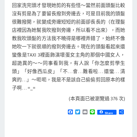
回家洗完頭才發現她剪的有些怪～當然前面頭髮比較
沒有剪是為了要留長撥到旁邊去，可是目前我的頭髮
很難撥開，就變成旁邊短短的前面卻長長的（在理髮
店裡因為她幫我吹撥到旁邊，所以看不出來），而她
教我吹頭髮的方法我不曉得是哪裡弄錯了，始終不像
她吹一下就很順的撥到旁邊去。現在的頭髮看起來還
蠻像是TAXI 3裡面飾演壞蛋女主角的那個中國女人，
超詭異的～～同事看到我，有人說「你怎麼剪學生
頭」「好像西瓜皮」「不…會…難看啦… 還蠻… 清
爽的…」～呃呃，我是不是該自己偷偷剪回原本的樣
子啊… =_=
(本頁面已被瀏覽過 376 次)
F
T
E
L
分
Share
a
w
m
i
享
c
i
a
n
e
t
i
e
b
t
l
o
e