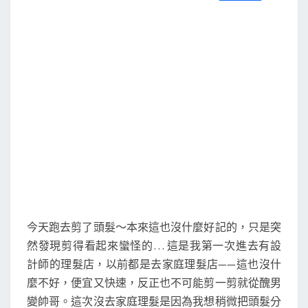
S
a
w
m
i
享
c
i
a
n
e
t
i
e
b
t
l
o
e
o
r
k
今天跑去剪了頭髮～本來這也沒什麼好記的，只是突
然發現剪得看起來蠻怪的… 這是我第一次進去有設
計師的理髮店，以前都是去家庭理髮店——這也沒什
麼不好，便宜又快速，反正也不可能剪一剪就從醜男
變帥哥。這次沒去家庭理髮是因為我想稍微把頭髮分