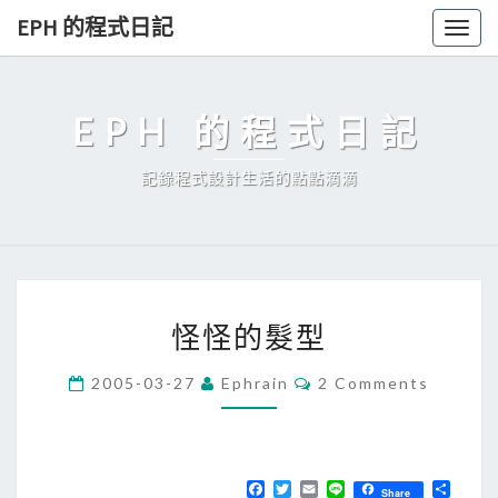
Skip
EPH 的程式日記
Togg
to
navig
content
EPH 的程式日記
記錄程式設計生活的點點滴滴
怪
怪怪的髮型
怪
的
C
2005-03-27
Ephrain
2 Comments
O
髮
M
型
M
E
N
T
F
T
E
L
分
Share