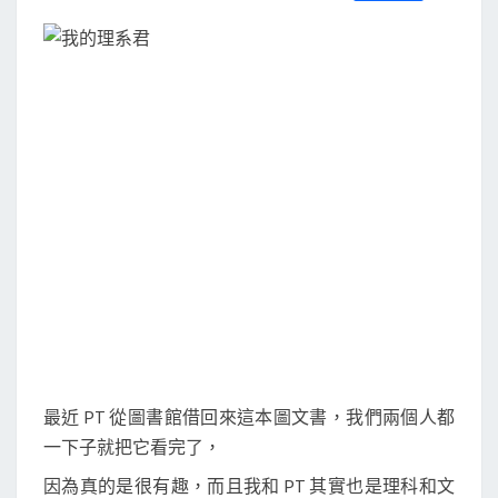
S
a
w
m
i
享
c
i
a
n
e
t
i
e
b
t
l
o
e
o
r
k
最近 PT 從圖書館借回來這本圖文書，我們兩個人都
一下子就把它看完了，
因為真的是很有趣，而且我和 PT 其實也是理科和文