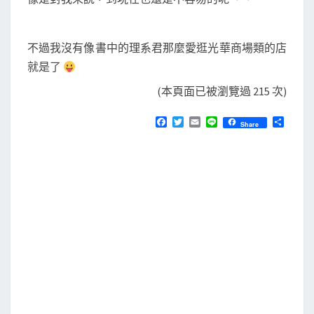
不過我沒有像書中的理系君那麼愛逛光華商場類的店
就是了
(本頁面已被瀏覽過 215 次)
F
T
E
L
分
Share
a
w
m
i
享
c
i
a
n
e
t
i
e
b
t
l
o
e
o
r
k