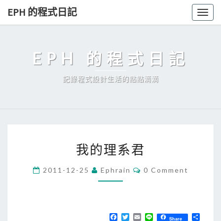
Skip
EPH 的程式日記
Togg
to
navig
content
EPH 的程式日記
記錄程式設計生活的點點滴滴
我
我的理系君
的
理
C
2011-12-25
Ephrain
0 Comment
O
系
M
君
M
E
N
T
F
T
E
L
分
Share