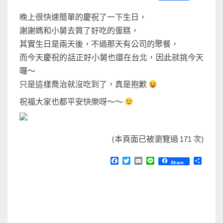
S
a
w
m
i
享
c
i
a
n
晚上很快速簡單的慶祝了一下生日，
e
t
i
e
b
t
l
謝謝媽和小舅去買了好吃的蛋糕，
o
e
其實生日是兩天後，不過那天有公司的聚餐，
o
r
k
而今天慶祝的話正好小舅也還在台北，因此就挑今天
囉～
只是這樣喬治就沒吃到了，真是抱歉
祝福大家也都平安快樂呀～～
(本頁面已被瀏覽過 171 次)
F
T
E
L
分
Share
a
w
m
i
享
c
i
a
n
e
t
i
e
b
t
l
o
e
o
r
k