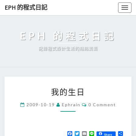
Skip
EPH 的程式日記
Togg
to
navig
content
EPH 的程式日記
記錄程式設計生活的點點滴滴
我
我的生日
的
生
C
2009-10-19
Ephrain
0 Comment
O
日
M
M
E
N
T
F
T
E
L
分
Share