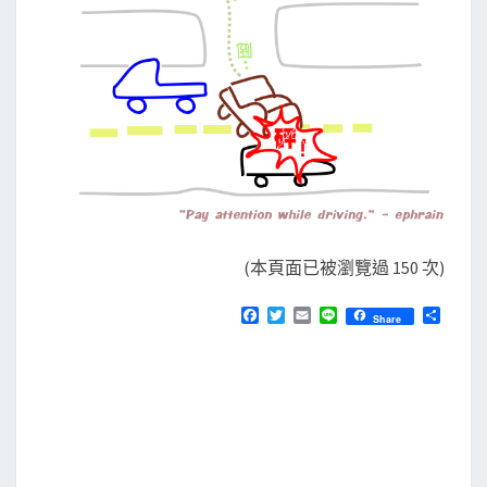
(本頁面已被瀏覽過 150 次)
F
T
E
L
分
Share
a
w
m
i
享
c
i
a
n
e
t
i
e
b
t
l
o
e
o
r
k