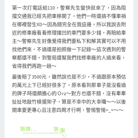
第一次打電話給110，警察先生蠻快就來了，因為阻
擋交通我已經先把車移開了，他們一時還搞不懂車禍
在哪裡發生XD～因為錯完全在我這邊，所以我說去附
近的修車廠看看修理撞凹的車門要多少錢，再賠給車
主～警察先生好像覺得我們要私下和解其實可以不用
找他們來，不過還是拍照做一下記錄～這次遇到的警
察都還不錯，到警局還幫我們找修車廠的人過來看，
省得我們再跑一趟～
最後賠了3500元，雖然說也是不少，不過跟原本預估
的萬元上下已經好很多了，原本看到那車子是沒看過
的牌子時還頗擔心的Ｏrz～對方也還不錯，沒有牽牽
扯扯地敲竹槓擺架子，算是不幸中的大幸囉～～以後
開車要更專心且注意四周才行啊，警惕警惕=_=～～