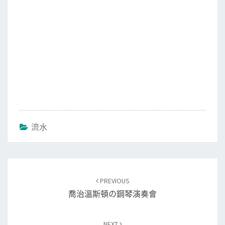
流水
Post
PREVIOUS
navigation
喬治溫斯頓の鋼琴演奏會
NEXT