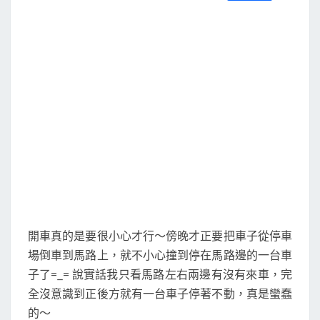
S
a
w
m
i
享
c
i
a
n
e
t
i
e
b
t
l
o
e
o
r
k
開車真的是要很小心才行～傍晚才正要把車子從停車
場倒車到馬路上，就不小心撞到停在馬路邊的一台車
子了=_= 說實話我只看馬路左右兩邊有沒有來車，完
全沒意識到正後方就有一台車子停著不動，真是蠻蠢
的～