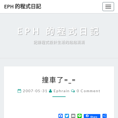
Skip
EPH 的程式日記
Togg
to
navig
content
EPH 的程式日記
記錄程式設計生活的點點滴滴
撞
撞車了=_=
車
了
C
2007-05-31
Ephrain
0 Comment
O
=
M
_
M
E
=
N
T
F
T
E
L
分
Share