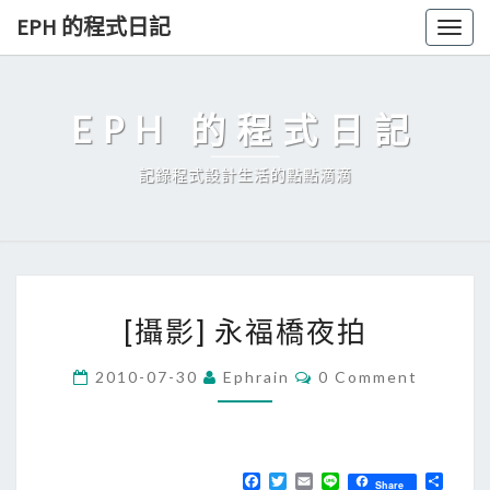
Skip
EPH 的程式日記
Togg
to
navig
content
EPH 的程式日記
記錄程式設計生活的點點滴滴
[
[攝影] 永福橋夜拍
攝
影
C
2010-07-30
Ephrain
0 Comment
O
]
M
永
M
E
福
N
T
F
T
E
L
分
橋
Share