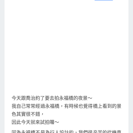
S
a
w
m
i
享
夜
c
i
a
n
e
t
i
e
拍
b
t
l
o
e
o
r
k
今天跟喬治約了要去拍永福橋的夜景～
我自己常常經過永福橋，有時候也覺得橋上看到的景
色其實很不錯，
因此今天就來試拍囉～
因為永福橋不是為行人設計的，我們很辛苦的從機車