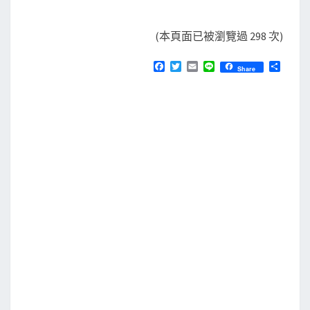
(本頁面已被瀏覽過 298 次)
F
T
E
L
分
Share
a
w
m
i
享
c
i
a
n
e
t
i
e
b
t
l
o
e
o
r
k