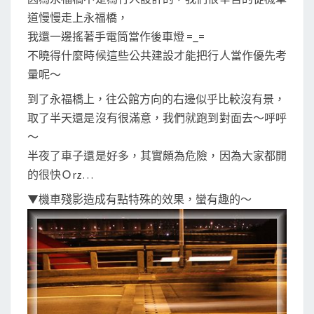
道慢慢走上永福橋，
我還一邊搖著手電筒當作後車燈 =_=
不曉得什麼時候這些公共建設才能把行人當作優先考
量呢～
到了永福橋上，往公館方向的右邊似乎比較沒有景，
取了半天還是沒有很滿意，我們就跑到對面去～呼呼
～
半夜了車子還是好多，其實頗為危險，因為大家都開
的很快Ｏrz…
▼機車殘影造成有點特殊的效果，蠻有趣的～