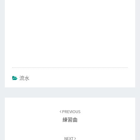
流水
Post
PREVIOUS
navigation
練習曲
NEXT