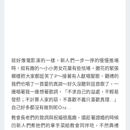
就好像電影演的一樣，新人們一步一停的慢慢進場
時，挺有趣的～小小男女花童有些怯場，撒花的緊張
模樣把大家都逗笑了:P～接著有人獻唱聖歌，觀禮的
我們也唱了一首愛的真諦～好久沒聽到這首歌了，一
邊唱著我一邊想著歌詞，「不求自己的益處，不輕易
發怒；不計算人家的惡，不喜歡不義只喜歡真理…」
自己好多都沒有做到呢Ｏrz…
教會長老們的致詞與祝福很風趣，還趁著證婚的時候
凹新人們煮他們的拿手菜給教會同伴吃，不然典禮