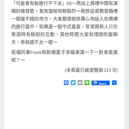
「可能會有點進行不下去」XD～再加上典禮中間有演
唱好幾首歌，氣氛蠻愉悅輕鬆的～我想這是教堂婚禮
一個蠻不錯的地方，大家都很愉快專心地投入在典禮
的進行當中，如果是一般中式喜宴，常常跟新人只在
敬酒時有極短的互動，其他時間大家就埋頭吃飯聊
天，參與感不太一樣～
祝福同事Frank和新婚妻子幸福美滿～下一對會是誰
呢？～
(本頁面已被瀏覽過 213 次)
F
T
E
L
分
Share
a
w
m
i
享
c
i
a
n
e
t
i
e
b
t
l
o
e
o
r
k