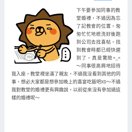
S
a
w
m
i
享
c
i
a
n
下午要參加同事的教
e
t
i
e
b
t
l
堂婚禮，不過因為忘
o
e
了記教會的位置，匆
o
r
k
匆忙忙地梳洗好後跑
到公司去找喜帖，找
到教會時都已經快遲
到了，真是驚險=_=
～同事很高興地招待
我入座，教堂裡坐滿了親友，不過我沒看到其他的同
事，想必大家都是想參加晚上的喜宴吃飯吧XD～不過
我對教堂的婚禮更有興趣說，以前從來沒有參加過這
樣的婚禮呢～