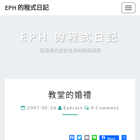
Skip
EPH 的程式日記
Togg
to
navig
content
EPH 的程式日記
記錄程式設計生活的點點滴滴
教
教堂的婚禮
堂
的
C
2007-05-26
Ephrain
0 Comment
O
婚
M
禮
M
E
N
T
F
T
E
L
分
Share