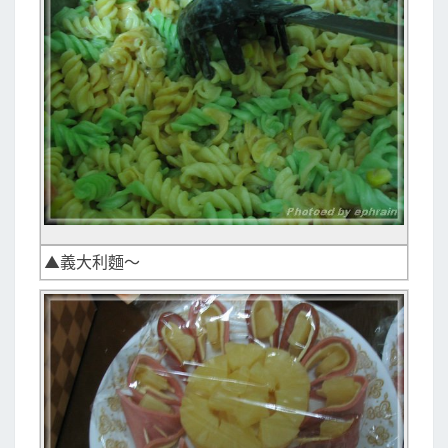
▲義大利麵～