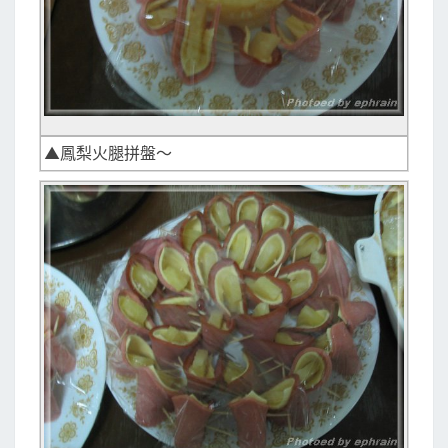
▲鳳梨火腿拼盤～