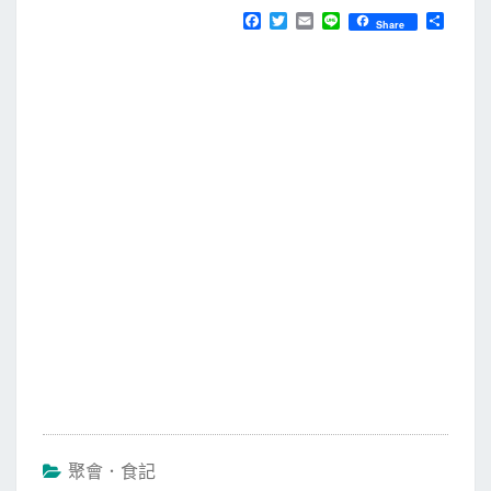
F
T
E
L
分
Share
a
w
m
i
享
c
i
a
n
e
t
i
e
b
t
l
o
e
o
r
k
聚會．食記