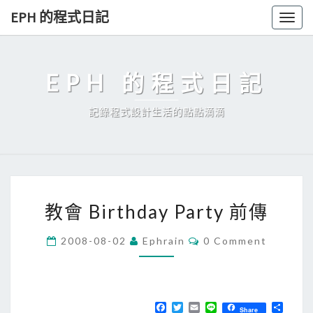
Skip
EPH 的程式日記
Togg
to
navig
content
EPH 的程式日記
記錄程式設計生活的點點滴滴
教
教會 Birthday Party 前傳
會
B
C
2008-08-02
Ephrain
0 Comment
O
i
M
r
M
E
t
N
T
F
T
E
L
分
h
Share