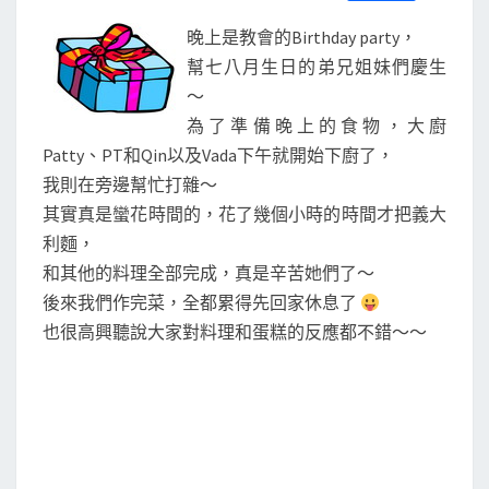
S
a
w
m
i
享
d
c
i
a
n
晚上是教會的Birthday party，
e
t
i
e
a
b
t
l
幫七八月生日的弟兄姐妹們慶生
o
e
y
～
o
r
P
k
為了準備晚上的食物，大廚
a
Patty、PT和Qin以及Vada下午就開始下廚了，
r
我則在旁邊幫忙打雜～
t
其實真是蠻花時間的，花了幾個小時的時間才把義大
y
利麵，
前
和其他的料理全部完成，真是辛苦她們了～
傳
後來我們作完菜，全都累得先回家休息了
也很高興聽說大家對料理和蛋糕的反應都不錯～～