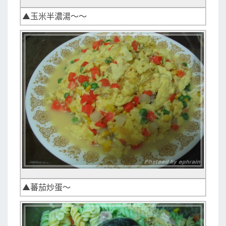
▲玉米半濃湯～～
▲蕃茄炒蛋～