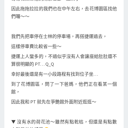
因此拖拖拉拉的我們也在中午左右，去花博園區找他
們囉～～
我們先把車停在士林的停車場，再搭捷運過去，
這樣停車費比較省一些～
捷運上人蠻多的，不過似乎沒有人會讓座給肚肚還不
算很明顯的 PT… Q_Q
幸好最後還是有一小段路程有找到位子坐…
到了花博園區，問了一下爸媽，他們正在看某一個
館，
因此我和 PT 就先在爭艷館外面附近逛逛～
▼ 沒有水的荷花池～雖然有點乾枯，但還是有點數