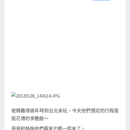
S
a
w
m
i
享
六
c
i
a
n
e
t
i
e
．
b
t
l
o
e
花
o
r
博
k
園
區
爸媽難得過年時到台北來玩，今天他們預定的行程是
逛花博的爭艷館～
哥哥和姊姊他們兩家也都一起來了，