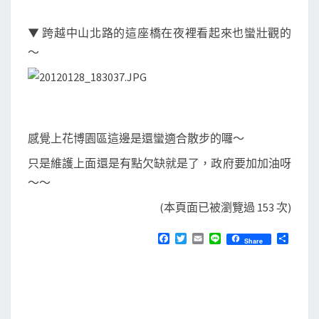
▼ 跨越中山北路的這座橋在夜裡看起來也蠻壯觀的
～
感覺上花博園區這邊是還蠻適合散步的囉～
只是維護上面還是有點欠缺就是了，政府要加加油呀
～～
(本頁面已被瀏覽過 153 次)
F
T
E
L
分
Share
a
w
m
i
享
c
i
a
n
e
t
i
e
b
t
l
o
e
o
r
k