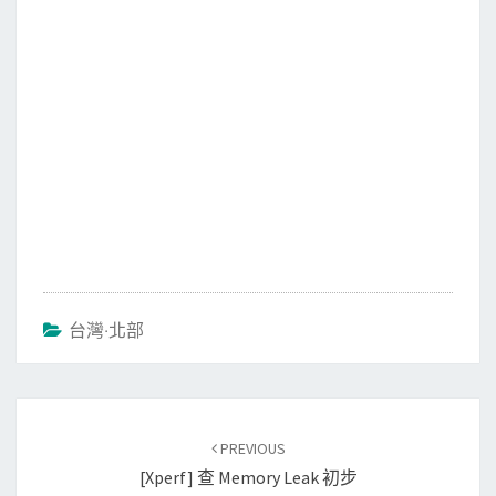
台灣‧北部
Post
PREVIOUS
navigation
[xperf] 查 Memory Leak 初步