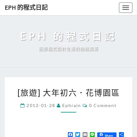
Skip
EPH 的程式日記
Togg
to
navig
content
EPH 的程式日記
記錄程式設計生活的點點滴滴
[
[旅遊] 大年初六．花博園區
旅
遊
C
2012-01-28
Ephrain
0 Comment
O
]
M
大
M
E
年
N
T
F
T
E
L
分
初
Share