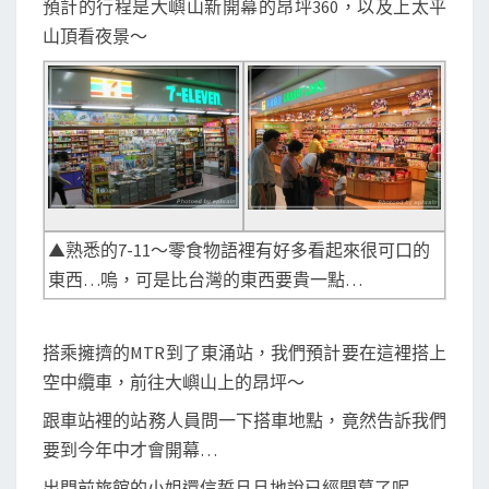
預計的行程是大嶼山新開幕的昂坪360，以及上太平
山頂看夜景～
▲熟悉的7-11～零食物語裡有好多看起來很可口的
東西…嗚，可是比台灣的東西要貴一點…
搭乘擁擠的MTR到了東涌站，我們預計要在這裡搭上
空中纜車，前往大嶼山上的昂坪～
跟車站裡的站務人員問一下搭車地點，竟然告訴我們
要到今年中才會開幕…
出門前旅館的小姐還信誓旦旦地說已經開幕了呢…