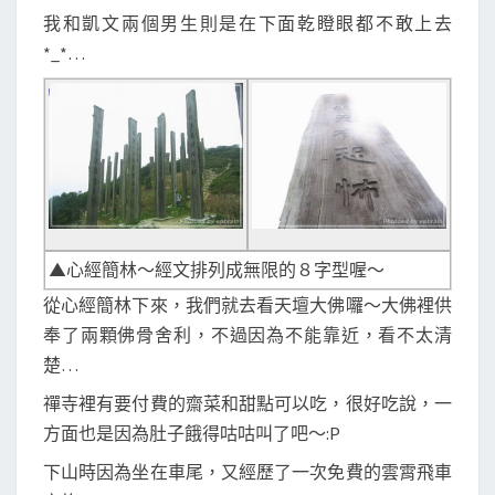
我和凱文兩個男生則是在下面乾瞪眼都不敢上去
*_*…
▲心經簡林～經文排列成無限的８字型喔～
從心經簡林下來，我們就去看天壇大佛囉～大佛裡供
奉了兩顆佛骨舍利，不過因為不能靠近，看不太清
楚…
禪寺裡有要付費的齋菜和甜點可以吃，很好吃說，一
方面也是因為肚子餓得咕咕叫了吧～:P
下山時因為坐在車尾，又經歷了一次免費的雲霄飛車