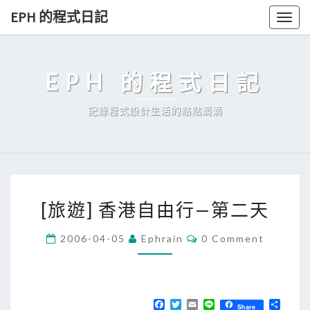
Skip
EPH 的程式日記
Togg
to
navig
content
EPH 的程式日記
記錄程式設計生活的點點滴滴
[
[旅遊] 香港自由行—第二天
旅
遊
C
2006-04-05
Ephrain
0 Comment
O
]
M
香
M
E
港
N
T
F
T
E
L
分
自
Share