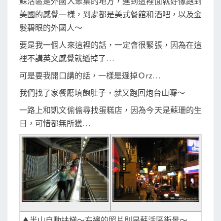
蘇活區是外國人聚集的地方，進到這裡面就好像跑到
美國的感覺一樣，到處都是美式餐館和酒吧，以及金
髮碧眼的外國人～
要是我一個人來這裡的話，一定會很緊張，因為在這
裡不講英文感覺就遜掉了…
可是要我開口講的話，一樣是遜掉Ｏrz…
我們找了家餐廳填飽肚子，就又跑回炮台山囉～
一路上和凱文偷偷尋找蛋糕店，因為今天是蘇珊的生
日，可惜都無所獲…
▲半山自動扶梯～右邊的照片則是蘇活區街景～