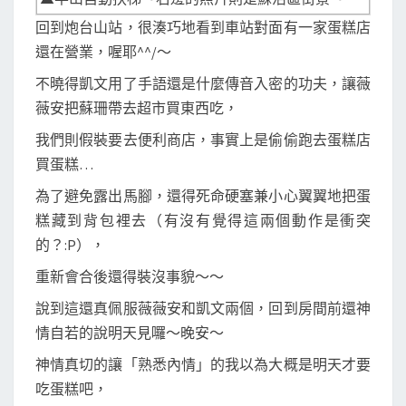
回到炮台山站，很湊巧地看到車站對面有一家蛋糕店
還在營業，喔耶^^/～
不曉得凱文用了手語還是什麼傳音入密的功夫，讓薇
薇安把蘇珊帶去超市買東西吃，
我們則假裝要去便利商店，事實上是偷偷跑去蛋糕店
買蛋糕…
為了避免露出馬腳，還得死命硬塞兼小心翼翼地把蛋
糕藏到背包裡去（有沒有覺得這兩個動作是衝突
的？:P），
重新會合後還得裝沒事貌～～
說到這還真佩服薇薇安和凱文兩個，回到房間前還神
情自若的說明天見囉～晚安～
神情真切的讓「熟悉內情」的我以為大概是明天才要
吃蛋糕吧，