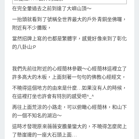
在完全暈過去之前到達了大嶼山頂～
一抬頭就看到了號稱全世界最大的戶外青銅坐佛囉，
附近有不少攤販，
當然招牌上寫的也都是繁體字，感覺好像來到了彰化
的八卦山:P
我們先前往附近的心經簡林參觀～心經簡林這裡立了
許多高大的木板，上面刻著一句句的佛教心經經文，
不曉得這個地方的由來是什麼…如果沒有人的時候，
在這裡打坐也許會有特別的感受吧^_^
再往上面荒涼的小路走，可以俯瞰心經簡林，和山下
的一個不知名的湖泊～
這時才發現原來薇薇安膽量蠻大的，不曉得怎麼爬上
了懸崖邊的一座大石頭上面…