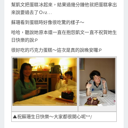
幫凱文把蛋糕冰起來，結果過幾分鐘他就把蛋糕拿出
來說要過去了Ｏrz…
蘇珊看到蛋糕時好像很吃驚的樣子～
哈哈，聽說她原本還一直在抱怨凱文一直不祝賀她生
日快樂的說:P
很好吃的巧克力蛋糕～這次是真的說晚安囉:P
▲祝蘇珊生日快樂～大家都很開心呢^^/