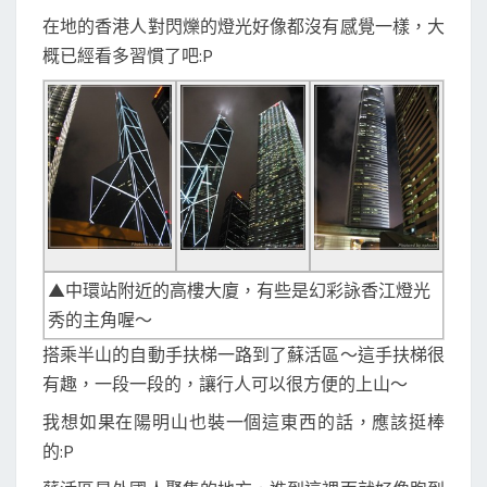
在地的香港人對閃爍的燈光好像都沒有感覺一樣，大
概已經看多習慣了吧:P
▲中環站附近的高樓大廈，有些是幻彩詠香江燈光
秀的主角喔～
搭乘半山的自動手扶梯一路到了蘇活區～這手扶梯很
有趣，一段一段的，讓行人可以很方便的上山～
我想如果在陽明山也裝一個這東西的話，應該挺棒
的:P