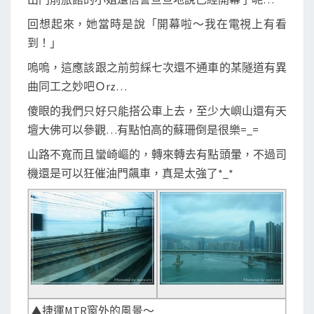
回想起來，她當時是說「開幕啦～我在電視上有看
到！」
嗚嗚，這應該跟之前剪綵七次還不通車的某隧道有異
曲同工之妙吧Ｏrz…
傻眼的我們只好只能搭公車上去，至少大嶼山還有天
壇大佛可以參觀…有點怕高的蘇珊倒是很樂=_=
山路不寬而且蠻崎嶇的，轉來轉去有點頭暈，不過司
機還是可以狂催油門飆車，真是太強了*_*
▲捷運MTR窗外的風景～