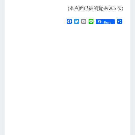
(本頁面已被瀏覽過 205 次)
F
T
E
L
分
Share
a
w
m
i
享
c
i
a
n
e
t
i
e
b
t
l
o
e
o
r
k