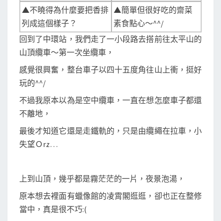
▲不曉得為什麼要把香排
▲簡單但很好吃的齋菜
列成這個樣子？
素食點心～^^/
回到了中環站，我們走了一小段路去搭前往太平山的
山頂纜車～第一次坐纜車，
感覺很興奮，整台車子以四十五度角往山上衝，挺好
玩的^^/
不過我原本以為是空中纜車，一直在想怎麼車子都還
不離地，
最後才知道它還是走鐵軌的，只是由纜繩在拉車，小
失望Ｏrz…
上到山頂，幾乎都是霧茫茫的一片，夜景泡湯，
原本想去裡面有蠟像館的凌霄閣逛逛，卻也正在整修
當中，真是很不巧:(