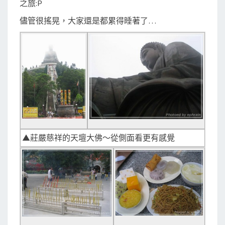
之旅:P
儘管很搖晃，大家還是都累得睡著了…
▲莊嚴慈祥的天壇大佛～從側面看更有感覺