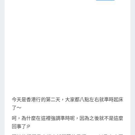
S
a
w
m
i
享
由
c
i
a
n
e
t
i
e
行
b
t
l
o
e
—
o
r
第
k
二
天
今天是香港行的第二天，大家都八點左右就準時起床
了～
呵，為什麼在這裡強調準時呢，因為之後就不是這麼
回事了:P