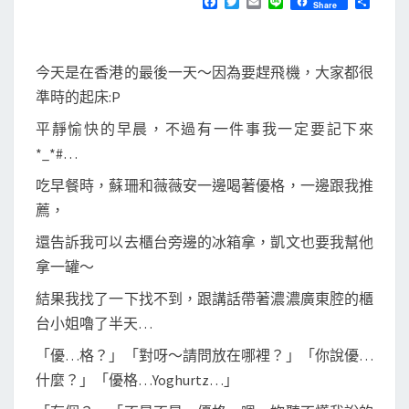
F
T
E
L
分
自
Share
S
a
w
m
i
享
由
c
i
a
n
e
t
i
e
行
b
t
l
今天是在香港的最後一天～因為要趕飛機，大家都很
o
e
—
o
r
準時的起床:P
第
k
四
平靜愉快的早晨，不過有一件事我一定要記下來
天
*_*#…
吃早餐時，蘇珊和薇薇安一邊喝著優格，一邊跟我推
薦，
還告訴我可以去櫃台旁邊的冰箱拿，凱文也要我幫他
拿一罐～
結果我找了一下找不到，跟講話帶著濃濃廣東腔的櫃
台小姐嚕了半天…
「優…格？」「對呀～請問放在哪裡？」「你說優…
什麼？」「優格…Yoghurtz…」