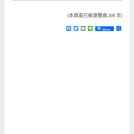
(本頁面已被瀏覽過 208 次)
F
T
E
L
分
Share
a
w
m
i
享
c
i
a
n
e
t
i
e
b
t
l
o
e
o
r
k