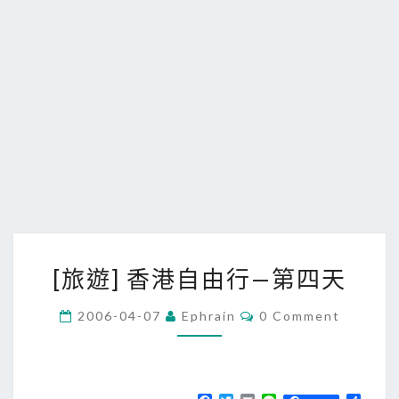
[
[旅遊] 香港自由行—第四天
旅
遊
C
2006-04-07
Ephrain
0 Comment
O
]
M
香
M
E
港
N
T