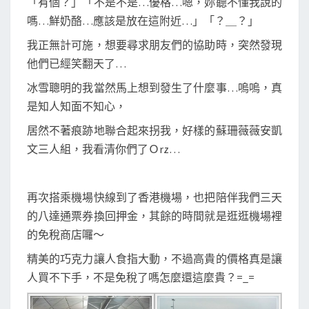
「有個？」「不是不是…優格…嗯，妳聽不懂我說的
嗎…鮮奶酪…應該是放在這附近…」「？＿？」
我正無計可施，想要尋求朋友們的協助時，突然發現
他們已經笑翻天了…
冰雪聰明的我當然馬上想到發生了什麼事…嗚嗚，真
是知人知面不知心，
居然不著痕跡地聯合起來拐我，好樣的蘇珊薇薇安凱
文三人組，我看清你們了Ｏrz…
再次搭乘機場快線到了香港機場，也把陪伴我們三天
的八達通票券換回押金，其餘的時間就是逛逛機場裡
的免稅商店囉～
精美的巧克力讓人食指大動，不過高貴的價格真是讓
人買不下手，不是免稅了嗎怎麼還這麼貴？=_=