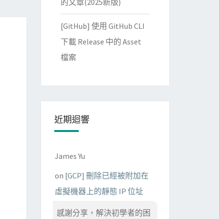
的文章(2025新版)
[GitHub] 使用 GitHub CLI
下載 Release 中的 Asset
檔案
近期迴響
James Yu
on
[GCP] 刪除已經被附加在
虛擬機器上的靜態 IP 位址
感謝分享，解決初學者的困