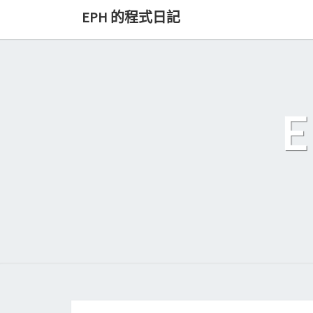
Skip
EPH 的程式日記
to
content