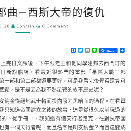
星
部曲—西斯大帝的復仇
際
大
C
5-28
Ephrain
0 Comment
O
戰
M
三
M
E
部
N
F
T
E
L
分
Share
T
a
w
m
i
享
曲
S
c
i
a
n
上完日文課後，下午跟老王和他同學建邦去西門町的
e
t
i
e
—
b
t
l
日新旗艦店，看最近很熱門的電影「星際大戰三部
o
e
西
o
r
第一部和第二部都還要更好，可是我看完後覺得還算可
斯
k
感覺，是不是因為我不熟星戰的故事歷史呢？
大
帝
安納金從絕地武士轉而投向原力黑暗面的過程。在看電
的
我只知道帝國建立之後的故事，這是從很久以前玩過的
復
中得知的。從手冊中，我知道有個天行者路克，在對抗帝國
仇
也有一個天行者呢，而且名字是叫安納金？而且還變成