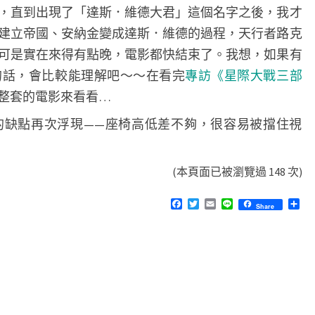
，直到出現了「達斯．維德大君」這個名字之後，我才
建立帝國、安納金變成達斯．維德的過程，天行者路克
可是實在來得有點晚，電影都快結束了。我想，如果有
的話，會比較能理解吧～～在看完
專訪《星際大戰三部
整套的電影來看看…
的缺點再次浮現——座椅高低差不夠，很容易被擋住視
(本頁面已被瀏覽過 148 次)
F
T
E
L
分
Share
a
w
m
i
享
c
i
a
n
e
t
i
e
b
t
l
o
e
o
r
k