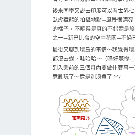
後來同學又說去印度可以看世界七
臥虎藏龍的拍攝地點—風景很漂亮
的樣子，不曉得是真的不錯還是
之一—新巴比侖的空中花園—不過已
最後又聊到環島的事情～我覺得環
都沒去過，哇哈哈～（嗚好悲慘-
到入營前的三個月內要做什麼事一
意亂玩了～還是別浪費了 ^^/