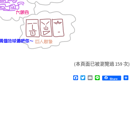
(本頁面已被瀏覽過 159 次)
F
T
E
L
分
Share
a
w
m
i
享
c
i
a
n
e
t
i
e
b
t
l
o
e
o
r
k