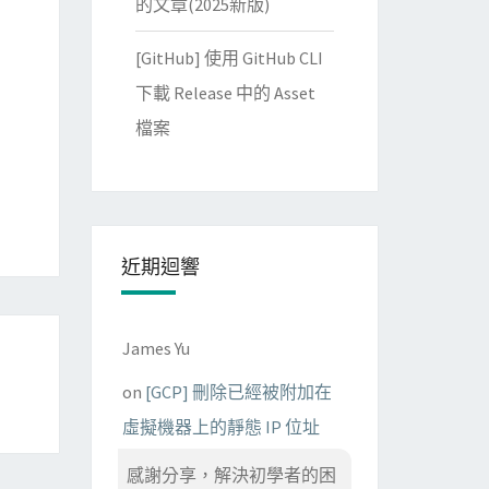
的文章(2025新版)
[GitHub] 使用 GitHub CLI
下載 Release 中的 Asset
檔案
近期迴響
James Yu
on
[GCP] 刪除已經被附加在
虛擬機器上的靜態 IP 位址
感謝分享，解決初學者的困