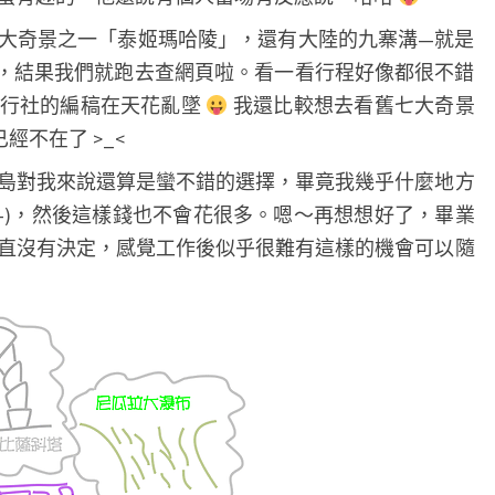
大奇景之一「泰姬瑪哈陵」，還有大陸的九寨溝—就是
，結果我們就跑去查網頁啦。看一看行程好像都很不錯
旅行社的編稿在天花亂墜
我還比較想去看舊七大奇景
經不在了 >_<
島對我來說還算是蠻不錯的選擇，畢竟我幾乎什麼地方
_-)，然後這樣錢也不會花很多。嗯～再想想好了，畢業
直沒有決定，感覺工作後似乎很難有這樣的機會可以隨