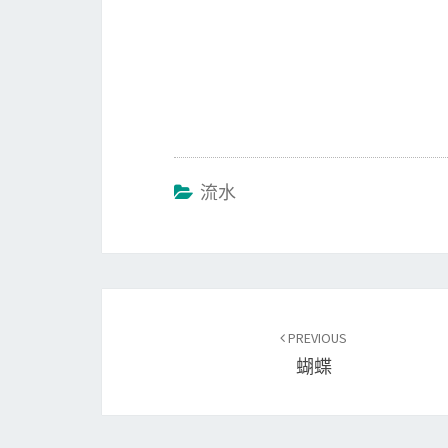
流水
Post
PREVIOUS
navigation
蝴蝶