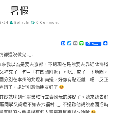
暑
暑假
假
C
5-24
Ephrain
0 Comment
O
M
M
E
N
F
T
E
L
分
Share
T
a
w
m
i
享
S
c
i
a
n
都還沒做完 -_-
e
t
i
e
b
t
l
o
e
 本來我以為是要去京都，不過現在是說要去靠近北海道
o
r
k
又補充了一句—「在四國附近」。嗯…查了一下地圖，
國分別在本州的北邊和南邊，好像有點距離…嗯…反正
弄錯了，還是別惹惱朋友好了
其妙就聊到他畢業旅行去泰國玩的經歷了。聽來聽去好
同學又說還不如去六福村 -_- 不過聽他講說泰國浴時
蠻有趣的～他還說有個人當場有反應說～哈哈