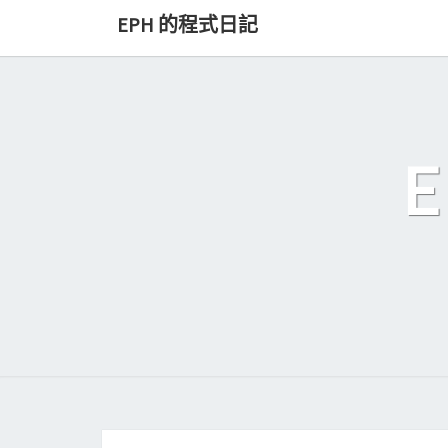
Skip
EPH 的程式日記
to
content