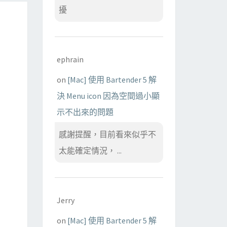
擾
ephrain
on
[Mac] 使用 Bartender 5 解
決 Menu icon 因為空間過小顯
示不出來的問題
感謝提醒，目前看來似乎不
太能確定情況， ...
Jerry
on
[Mac] 使用 Bartender 5 解