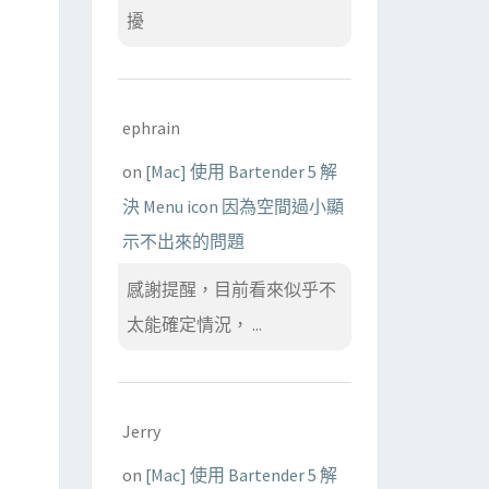
擾
ephrain
on
[Mac] 使用 Bartender 5 解
決 Menu icon 因為空間過小顯
示不出來的問題
感謝提醒，目前看來似乎不
太能確定情況， ...
Jerry
on
[Mac] 使用 Bartender 5 解