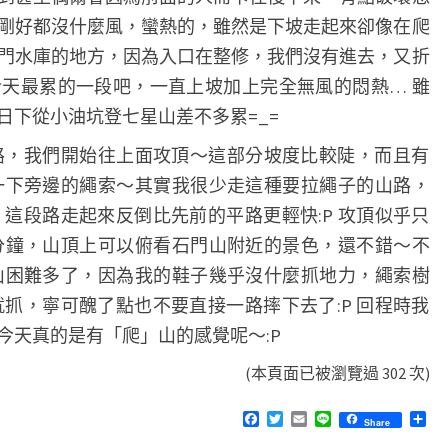
剛好都沒什麼風，蠻熱的，雖然是下坡走起來卻像在爬
近石門水庫的地方，因為入口在整修，我們沒有進去，又折
天最累的一段吧，一直上坡加上完全無風的悶熱… 雖
日下從小油坑登七星山差不多累=_=
路，我們開始往上面攻頂～這部分坡度比較陡，而且有
一下旁邊的繩索～其實我很少走這種要拉繩子的山路，
這段路走起來反倒比先前的平路更輕快:P 攻頂似乎只
分鐘，山頂上可以俯看石門山附近的景色，還不錯～不
山困難多了，因為我的鞋子幾乎沒什麼抓地力，繩索樹
抓，寧可醜了點也不要直接一路摔下去了:P 回程時我
今天真的是有「爬」山的感覺呢～:P
(本頁面已被瀏覽過 302 次)
F
T
E
L
分
Share
a
w
m
i
享