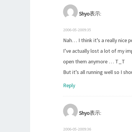
Shyo
表示:
2006-05-2009:35
Nah… I think it’s a really nice 
I’ve actually lost a lot of my 
open them anymore … T_T
But it’s all running well so I s
Reply
Shyo
表示:
2006-05-2009:36