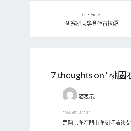
Post
PREVIOUS
navigation
研究所同學會＠古拉爵
7 thoughts on “
桃園
喵
表示:
2006-05-1508:58
是阿…爬石門山爬到汗流浹背