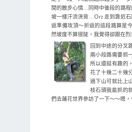
閒的散步心情…同時中後段的路程
坡一樣汗流浹背…Ｏrz 走到靠
返準備攻頂～折返的這段路算是今
然坡度不算很陡，我覺得卻跟在烈
回到中途的分叉
兩小段路需要抓
所以還挺有趣的，
花了十幾二十幾
過下山可就比上
枝石頭我能抓的就
們去蓮花世界參訪了一下～～嗯，