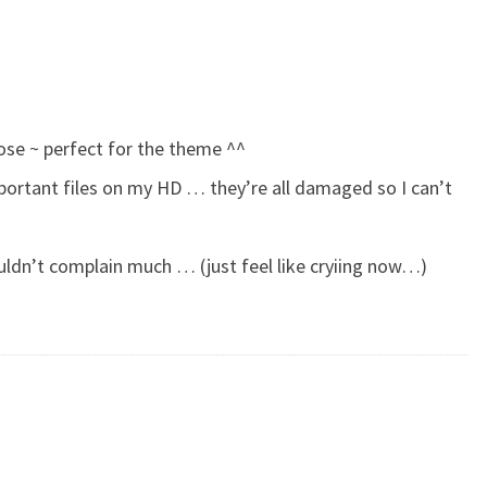
pose ~ perfect for the theme ^^
important files on my HD … they’re all damaged so I can’t
houldn’t complain much … (just feel like cryiing now…)