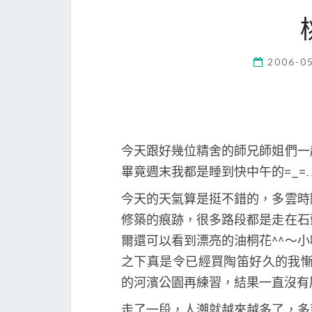
2006-0
今天跟好幾位精舍的師兄師姐們一
畢竟週末我都是睡到快中午的=_=
今天的天氣算是挺不錯的，多雲時
修築的痕跡，很多路段都是走在石
爾還可以看到漂亮的油桐花^^～
之下真是令已經買陶笛好久的我慚
的河濱公園再練習，結果一直沒有
走了一段，人潮就越來越多了，多