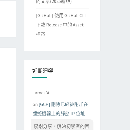
的文章(2025新版)
[GitHub] 使用 GitHub CLI
下載 Release 中的 Asset
檔案
近期迴響
James Yu
on
[GCP] 刪除已經被附加在
虛擬機器上的靜態 IP 位址
感謝分享，解決初學者的困