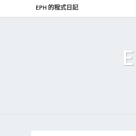
Skip
EPH 的程式日記
to
content