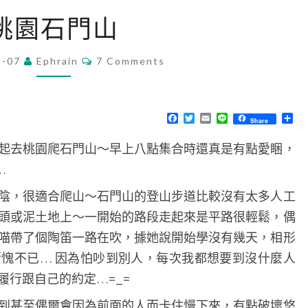
桃
桃園石門山
園
石
C
5-07
Ephrain
7 Comments
O
門
M
山
M
E
N
F
T
E
L
分
Share
T
a
w
m
i
享
S
c
i
a
n
起去桃園爬石門山～早上八點集合時還真是有點愛睏，
e
t
i
e
b
t
l
…
o
e
o
r
k
陰，很適合爬山～石門山的登山步道比較沒有太多人工
頭或泥土地上～一開始的路段走起來是平路很輕鬆，偶
小喵帶了個陶笛一路在吹，據她說開始學沒有幾天，相形
愧不已… 因為怕吵到別人，每次我都想要到沒什麼人
履行跟自己的約定…=_=
到甚至偶爾會因為前面的人而卡住慢下來，有點破壞悠