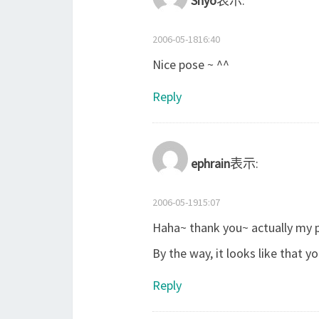
Shyo
表示:
2006-05-1816:40
Nice pose ~ ^^
Reply
ephrain
表示:
2006-05-1915:07
Haha~ thank you~ actually my p
By the way, it looks like that y
Reply