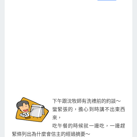
S
a
w
m
i
享
c
i
a
n
e
t
i
e
b
t
l
o
e
o
r
k
下午跟沈牧師有洗禮前的約談～
蠻緊張的，擔心到時講不出東西
來，
吃午餐的時候就一邊吃，一邊趕
緊條列出為什麼會信主的經過摘要～