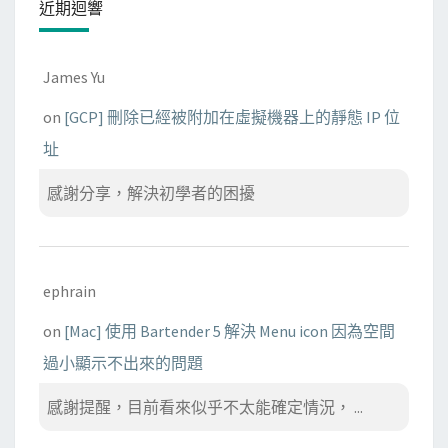
近期迴響
James Yu
on
[GCP] 刪除已經被附加在虛擬機器上的靜態 IP 位
址
感謝分享，解決初學者的困擾
ephrain
on
[Mac] 使用 Bartender 5 解決 Menu icon 因為空間
過小顯示不出來的問題
感謝提醒，目前看來似乎不太能確定情況， ...