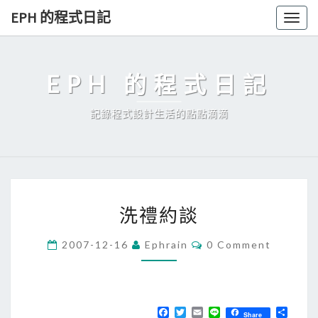
Skip
EPH 的程式日記
Togg
to
navig
content
EPH 的程式日記
記錄程式設計生活的點點滴滴
洗
洗禮約談
禮
約
C
2007-12-16
Ephrain
0 Comment
O
談
M
M
E
N
T
F
T
E
L
分
Share