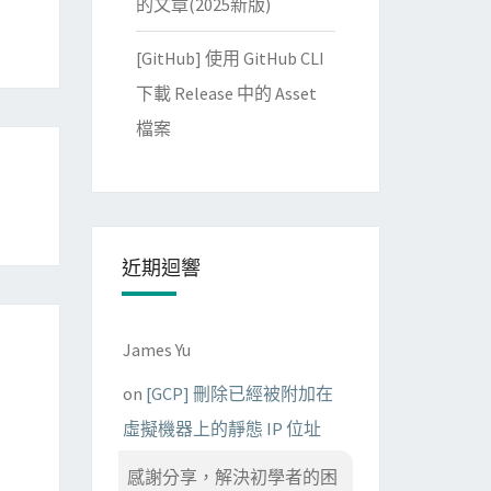
的文章(2025新版)
[GitHub] 使用 GitHub CLI
下載 Release 中的 Asset
檔案
近期迴響
James Yu
on
[GCP] 刪除已經被附加在
虛擬機器上的靜態 IP 位址
感謝分享，解決初學者的困