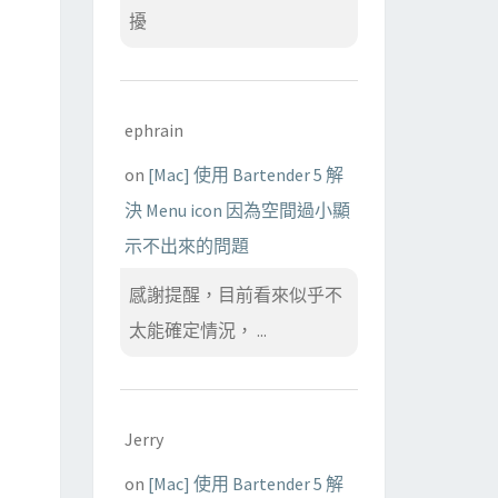
擾
ephrain
on
[Mac] 使用 Bartender 5 解
決 Menu icon 因為空間過小顯
示不出來的問題
感謝提醒，目前看來似乎不
太能確定情況， ...
Jerry
on
[Mac] 使用 Bartender 5 解