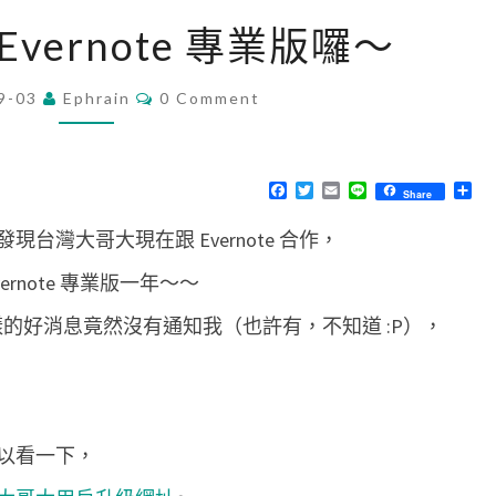
[
 Evernote 專業版囉～
流
水
C
9-03
Ephrain
0 Comment
O
]
M
升
M
E
級
N
F
T
E
L
分
Share
T
a
w
m
i
享
E
S
c
i
a
n
台灣大哥大現在跟 Evernote 合作，
e
t
i
e
v
b
t
l
o
e
e
rnote 專業版一年～～
o
r
r
k
，這樣的好消息竟然沒有通知我（也許有，不知道 :P），
n
o
t
e
以看一下，
專