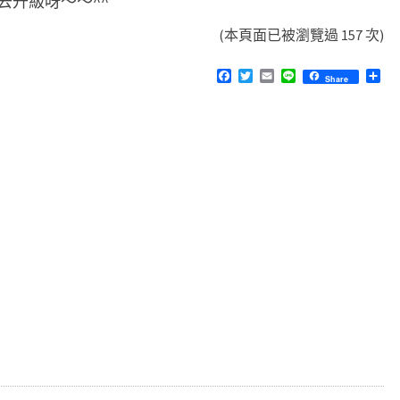
去升級呀～～^^
(本頁面已被瀏覽過 157 次)
F
T
E
L
分
Share
a
w
m
i
享
c
i
a
n
e
t
i
e
b
t
l
o
e
o
r
k