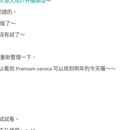
大哥大用戶升級網址
～
業
認證的，
版
囉
業版了～
～
沒有試了～
e 重新整理一下，
Premium service 可以用到明年的今天囉～～
試試看，