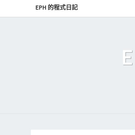
Skip
EPH 的程式日記
to
content