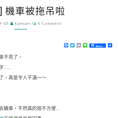
[
水] 機車被拖吊啦
流
水
C
9-03
Ephrain
0 Comment
O
]
M
機
M
E
車
N
F
T
E
L
分
Share
T
a
w
m
i
享
被
S
c
i
a
n
車不見了，
e
t
i
e
拖
b
t
l
o
e
吊
…..
o
r
啦
k
了，真是令人不滿～～
去贖車，不然真的很不方便…