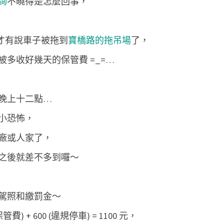
詢
不曉得是怎麼回事，
6 才有說車子被拖到
寶橋路的拖吊場
了，
多收好幾天的保管費 =_=…
晚上十二點…
小恐怖，
廠或人家了，
之後就差不多到囉～
駕照和繳罰金～
管費) + 600 (違規停車) = 1100 元，