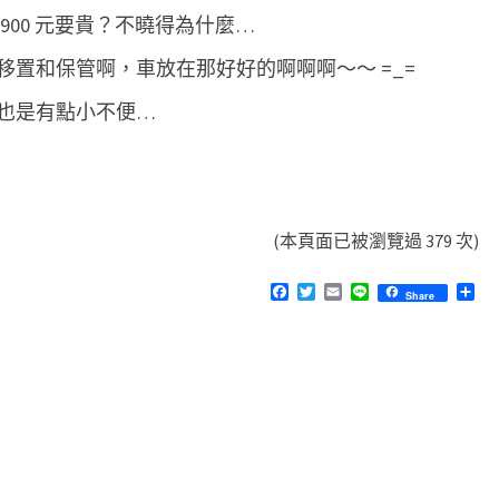
900 元要貴？不曉得為什麼…
置和保管啊，車放在那好好的啊啊啊～～ =_=
也是有點小不便…
(本頁面已被瀏覽過 379 次)
F
T
E
L
分
Share
a
w
m
i
享
c
i
a
n
e
t
i
e
b
t
l
o
e
o
r
k