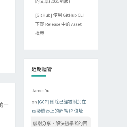
的文章(2025新版)
[GitHub] 使用 GitHub CLI
下載 Release 中的 Asset
檔案
近期迴響
James Yu
on
[GCP] 刪除已經被附加在
值的一
虛擬機器上的靜態 IP 位址
感謝分享，解決初學者的困