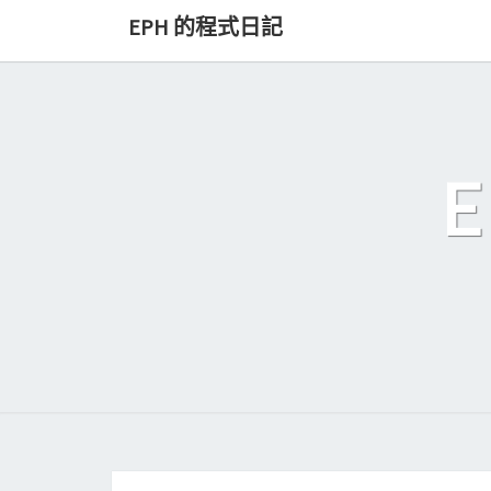
Skip
EPH 的程式日記
to
content