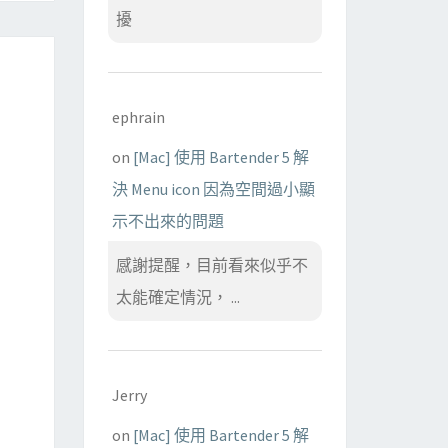
擾
ephrain
on
[Mac] 使用 Bartender 5 解
決 Menu icon 因為空間過小顯
示不出來的問題
感謝提醒，目前看來似乎不
太能確定情況， ...
Jerry
on
[Mac] 使用 Bartender 5 解