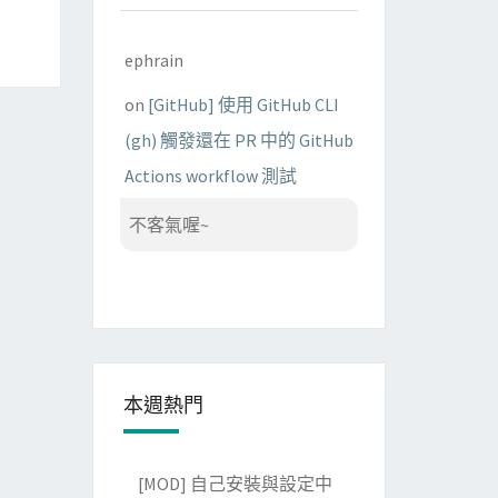
ephrain
on
[GitHub] 使用 GitHub CLI
(gh) 觸發還在 PR 中的 GitHub
Actions workflow 測試
不客氣喔~
本週熱門
[MOD] 自己安裝與設定中