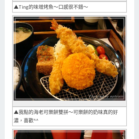
▲Ting的味增烤魚～口感很不錯～
▲我點的海老可樂餅雙拼～可樂餅的奶味真的好
濃，喜歡^^