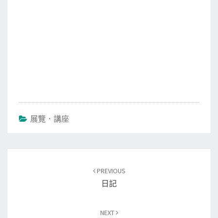
展覽．講座
Post
PREVIOUS
navigation
日記
NEXT