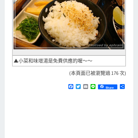
▲小菜和味增湯是免費供應的喔～～
(本頁面已被瀏覽過 176 次)
F
T
E
L
分
Share
a
w
m
i
享
c
i
a
n
e
t
i
e
b
t
l
o
e
o
r
k