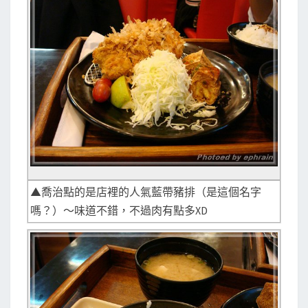
▲喬治點的是店裡的人氣藍帶豬排（是這個名字
嗎？）～味道不錯，不過肉有點多XD