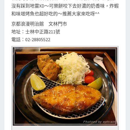
沒有踩到地雷XD～可樂餅咬下去好濃的奶香味，炸蝦
和味增烤魚也超好吃的～推薦大家來吃呀^^
京都浪漫明治館 文林門市
地址：士林中正路211號
電話：02-28805522