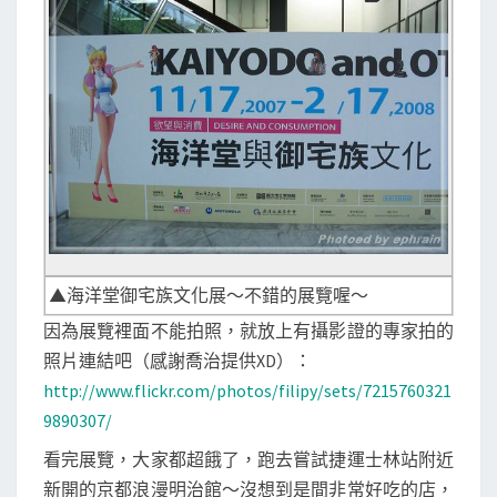
▲海洋堂御宅族文化展～不錯的展覽喔～
因為展覽裡面不能拍照，就放上有攝影證的專家拍的
照片連結吧（感謝喬治提供XD）：
http://www.flickr.com/photos/filipy/sets/7215760321
9890307/
看完展覽，大家都超餓了，跑去嘗試捷運士林站附近
新開的京都浪漫明治館～沒想到是間非常好吃的店，