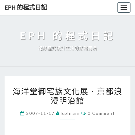
Skip
EPH 的程式日記
Togg
to
navig
content
EPH 的程式日記
記錄程式設計生活的點點滴滴
海
海洋堂御宅族文化展．京都浪
洋
漫明治館
堂
御
C
2007-11-17
Ephrain
0 Comment
宅
O
M
族
M
E
文