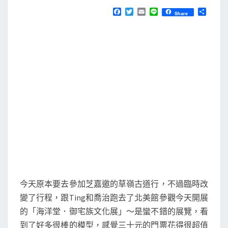
N
T
化
F
T
E
L
分
Share
S
a
w
m
i
享
展
c
i
a
n
e
t
i
e
．
b
t
l
京
o
e
o
r
都
k
浪
漫
明
治
館
今天原本要去參加芝嘉邀的草嶺古道行，不過臨時改
變了行程，跟Ting和喬治跑去了北美館參觀今天開展
的「海洋堂．御宅族文化展」～是蠻不錯的展覽，看
到了好多很棒的模型，感覺三十元的門票花得很超值