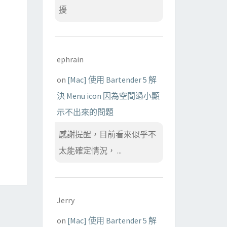
擾
ephrain
on
[Mac] 使用 Bartender 5 解
決 Menu icon 因為空間過小顯
示不出來的問題
感謝提醒，目前看來似乎不
太能確定情況， ...
Jerry
on
[Mac] 使用 Bartender 5 解