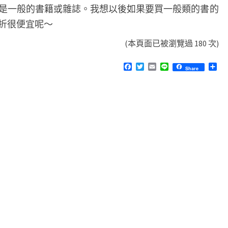
是一般的書籍或雜誌。我想以後如果要買一般類的書的
折很便宜呢～
(本頁面已被瀏覽過 180 次)
F
T
E
L
分
Share
a
w
m
i
享
c
i
a
n
e
t
i
e
b
t
l
o
e
o
r
k