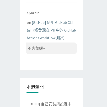
ephrain
on
[GitHub] 使用 GitHub CLI
(gh) 觸發還在 PR 中的 GitHub
Actions workflow 測試
不客氣喔~
本週熱門
[MOD] 自己安裝與設定中