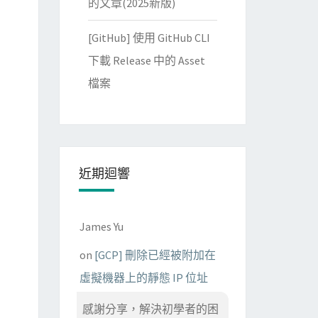
的文章(2025新版)
[GitHub] 使用 GitHub CLI
下載 Release 中的 Asset
檔案
近期迴響
James Yu
on
[GCP] 刪除已經被附加在
虛擬機器上的靜態 IP 位址
感謝分享，解決初學者的困