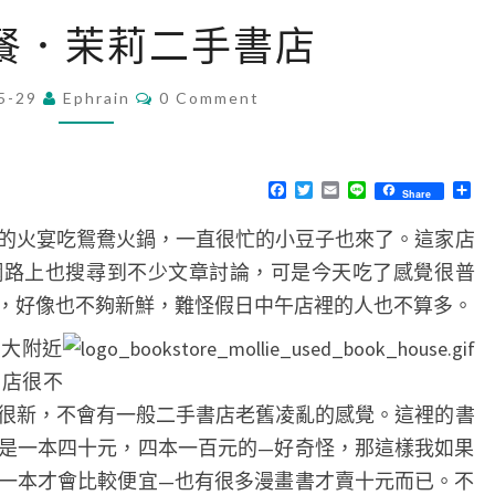
火
餐．茉莉二手書店
宴
聚
C
5-29
Ephrain
0 Comment
O
餐
M
．
M
E
茉
N
F
T
E
L
分
Share
T
a
w
m
i
享
莉
S
c
i
a
n
的火宴吃鴛鴦火鍋，一直很忙的小豆子也來了。這家店
e
t
i
e
二
b
t
l
網路上也搜尋到不少文章討論，可是今天吃了感覺很普
o
e
手
o
r
，好像也不夠新鮮，難怪假日中午店裡的人也不算多。
書
k
店
台大附近
書店很不
很新，不會有一般二手書店老舊凌亂的感覺。這裡的書
是一本四十元，四本一百元的—好奇怪，那這樣我如果
一本才會比較便宜—也有很多漫畫書才賣十元而已。不