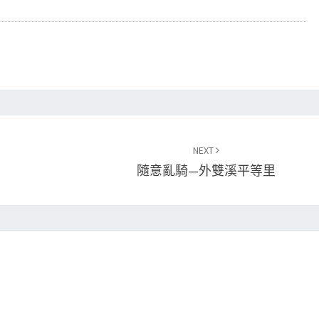
NEXT
隨意亂騎—外雙溪平等里