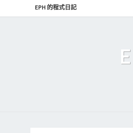
Skip
EPH 的程式日記
to
content