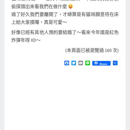
偷探頭出來看我們在做什麼
過了好久我們要離開了，才總算是有貓咪願意待在床
上給大家摸囉，真是可愛～
好像已經有其他人預約要結婚了～看來今年還是紅色
炸彈年呀 XD～
(本頁面已被瀏覽過 160 次)
F
T
E
L
分
Share
a
w
m
i
享
c
i
a
n
e
t
i
e
b
t
l
o
e
o
r
k