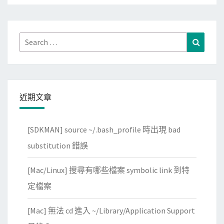
Search
Search
for:
近期文章
[SDKMAN] source ~/.bash_profile 時出現 bad
substitution 錯誤
[Mac/Linux] 搜尋有哪些檔案 symbolic link 到特
定檔案
[Mac] 無法 cd 進入 ~/Library/Application Support