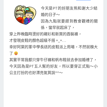
S
a
w
m
i
享
禮
c
i
a
n
今天是PT的好朋友熊和謝大少結
e
t
i
e
b
t
l
婚的日子～
o
e
因為九點就要趕到教會觀禮的關
o
r
k
係，蠻早就起床了，
穿上昨晚臨時燙好的襯衫和新買的酉裝褲，
才發現皮鞋的顏色超級不搭 =_=…
幸好阿棠的軍中學長送的皮鞋派上用場，不然就糗大
了
其實平常我都只穿牛仔褲和帆布鞋就去參加婚禮了，
今天因為是PT五人幫的好友，所以要穿正式點～小
公主打扮的也好漂亮氣質說^^～