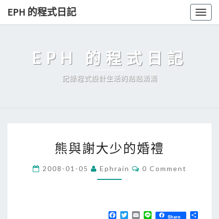
Skip
EPH 的程式日記
Togg
to
navig
content
EPH 的程式日記
記錄程式設計生活的點點滴滴
熊
熊與謝大少的婚禮
與
謝
C
2008-01-05
Ephrain
0 Comment
O
大
M
少
M
E
的
N
T
F
T
E
L
分
婚
Share