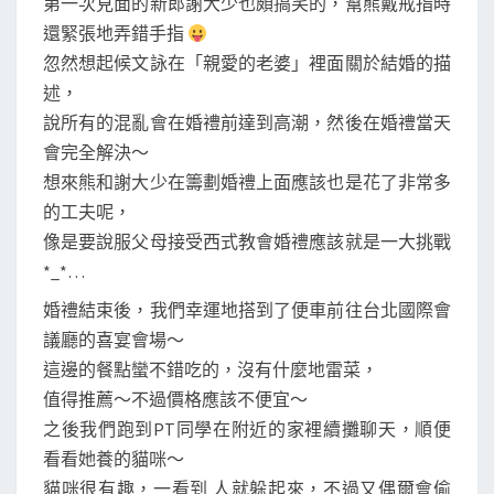
第一次見面的新郎謝大少也頗搞笑的，幫熊戴戒指時
還緊張地弄錯手指
忽然想起候文詠在「親愛的老婆」裡面關於結婚的描
述，
說所有的混亂會在婚禮前達到高潮，然後在婚禮當天
會完全解決～
想來熊和謝大少在籌劃婚禮上面應該也是花了非常多
的工夫呢，
像是要說服父母接受西式教會婚禮應該就是一大挑戰
*_*…
婚禮結束後，我們幸運地搭到了便車前往台北國際會
議廳的喜宴會場～
這邊的餐點蠻不錯吃的，沒有什麼地雷菜，
值得推薦～不過價格應該不便宜～
之後我們跑到PT同學在附近的家裡續攤聊天，順便
看看她養的貓咪～
貓咪很有趣，一看到 人就躲起來，不過又偶爾會偷