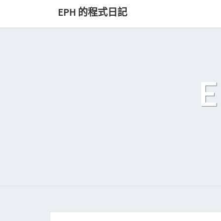
Skip
EPH 的程式日記
to
content