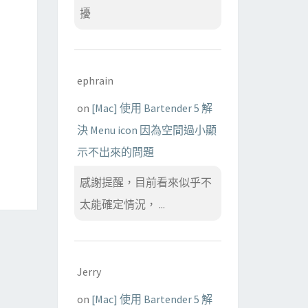
擾
ephrain
on
[Mac] 使用 Bartender 5 解
決 Menu icon 因為空間過小顯
示不出來的問題
感謝提醒，目前看來似乎不
太能確定情況， ...
Jerry
on
[Mac] 使用 Bartender 5 解