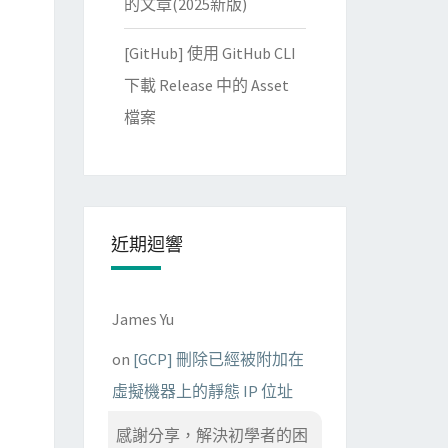
的文章(2025新版)
[GitHub] 使用 GitHub CLI
下載 Release 中的 Asset
檔案
近期迴響
James Yu
on
[GCP] 刪除已經被附加在
虛擬機器上的靜態 IP 位址
感謝分享，解決初學者的困