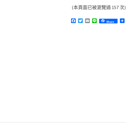
(本頁面已被瀏覽過 157 次)
F
T
E
L
分
Share
a
w
m
i
享
c
i
a
n
e
t
i
e
b
t
l
o
e
o
r
k