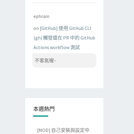
ephrain
on
[GitHub] 使用 GitHub CLI
(gh) 觸發還在 PR 中的 GitHub
Actions workflow 測試
不客氣喔~
本週熱門
[MOD] 自己安裝與設定中