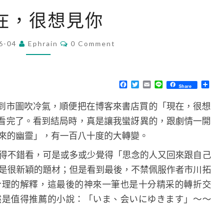
現
在，很想見你
在
，
C
6-04
Ephrain
0 Comment
O
很
M
想
M
E
見
N
F
T
E
L
分
Share
T
a
w
m
i
享
你
S
c
i
a
n
到市圖吹冷氣，順便把在博客來書店買的「現在，很想
e
t
i
e
b
t
l
看完了。看到結局時，真是讓我蠻訝異的，跟劇情一開
o
e
o
r
來的幽靈」，有一百八十度的大轉變。
k
得不錯看，可是或多或少覺得「思念的人又回來跟自己
是很新穎的題材；但是看到最後，不禁佩服作者市川拓
合理的解釋，這最後的神來一筆也是十分精采的轉折交
然是值得推薦的小說：「いま、会いにゆきます」～～