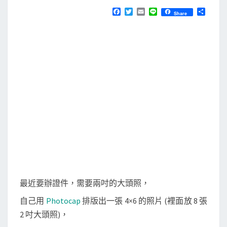
N
T
萊
F
T
E
L
分
Share
S
a
w
m
i
享
爾
c
i
a
n
e
t
i
e
富
b
t
l
/
o
e
o
r
好
k
市
多
沖
洗
自
排
版
的
最近要辦證件，需要兩吋的大頭照，
證
自己用
Photocap
排版出一張 4×6 的照片 (裡面放 8 張
件
2 吋大頭照)，
照