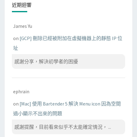
近期迴響
James Yu
on
[GCP] 刪除已經被附加在虛擬機器上的靜態 IP 位
址
感謝分享，解決初學者的困擾
ephrain
on
[Mac] 使用 Bartender 5 解決 Menu icon 因為空間
過小顯示不出來的問題
感謝提醒，目前看來似乎不太能確定情況， ...