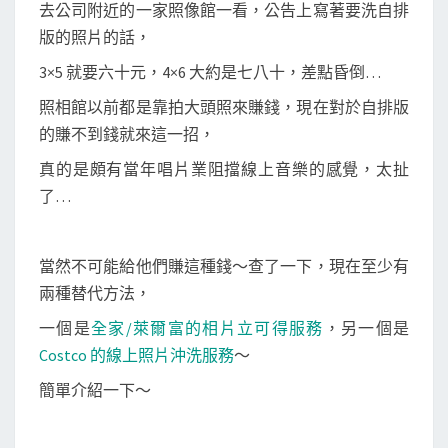
去公司附近的一家照像館一看，公告上寫著要洗自排
版的照片的話，
3×5 就要六十元，4×6 大約是七八十，差點昏倒…
照相館以前都是靠拍大頭照來賺錢，現在對於自排版
的賺不到錢就來這一招，
真的是頗有當年唱片業阻擋線上音樂的感覺，太扯
了…
當然不可能給他們賺這種錢～查了一下，現在至少有
兩種替代方法，
一個是
全家/萊爾富的相片立可得服務
，另一個是
Costco 的線上照片沖洗服務
～
簡單介紹一下～