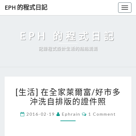
Skip
EPH 的程式日記
Togg
to
navig
content
EPH 的程式日記
記錄程式設計生活的點點滴滴
[
[生活] 在全家萊爾富/好市多
生
沖洗自排版的證件照
活
]
C
2016-02-19
Ephrain
1 Comment
在
O
M
全
M
E
家