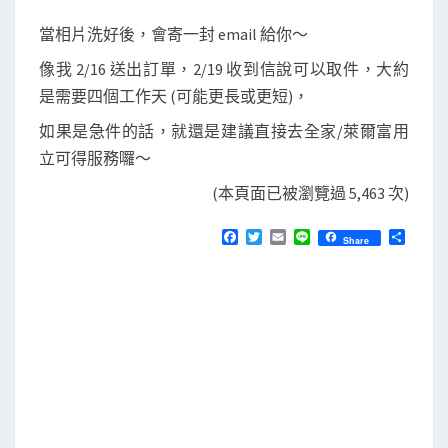
當相片洗好後，會寄一封 email 給你～
像我 2/16 送出訂單，2/19 收到信說可以取件，大約
是需要四個工作天 (可能更長或更短)，
如果是急件的話，就還是建議直接去全家/萊爾富用
立可得服務囉～
(本頁面已被瀏覽過 5,463 次)
F
T
E
L
分
Share
a
w
m
i
享
c
i
a
n
e
t
i
e
b
t
l
o
e
o
r
k