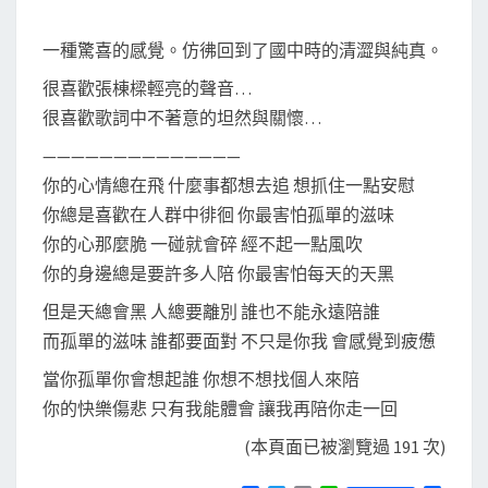
一種驚喜的感覺。仿彿回到了國中時的清澀與純真。
很喜歡張棟樑輕亮的聲音…
很喜歡歌詞中不著意的坦然與關懷…
——————————————
你的心情總在飛 什麼事都想去追 想抓住一點安慰
你總是喜歡在人群中徘徊 你最害怕孤單的滋味
你的心那麼脆 一碰就會碎 經不起一點風吹
你的身邊總是要許多人陪 你最害怕每天的天黑
但是天總會黑 人總要離別 誰也不能永遠陪誰
而孤單的滋味 誰都要面對 不只是你我 會感覺到疲憊
當你孤單你會想起誰 你想不想找個人來陪
你的快樂傷悲 只有我能體會 讓我再陪你走一回
(本頁面已被瀏覽過 191 次)