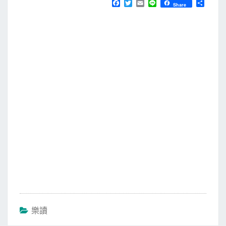
F
T
E
L
分
Share
a
w
m
i
享
c
i
a
n
e
t
i
e
b
t
l
o
e
o
r
k
樂讀