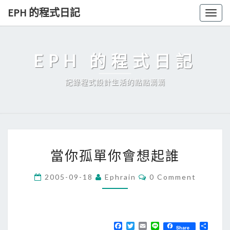
Skip
EPH 的程式日記
Togg
to
navig
content
EPH 的程式日記
記錄程式設計生活的點點滴滴
當
當你孤單你會想起誰
你
孤
C
2005-09-18
Ephrain
0 Comment
O
單
M
你
M
E
會
N
T
F
T
E
L
分
想
Share