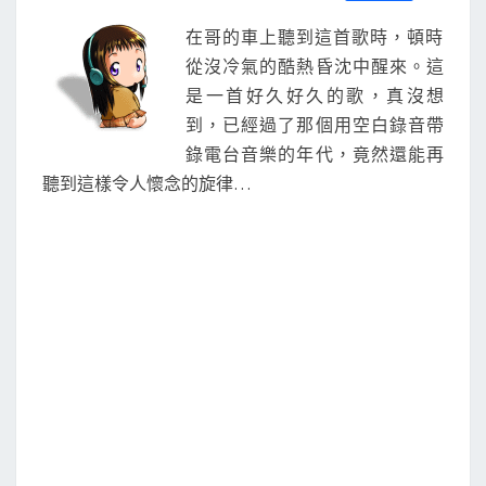
S
a
w
m
i
享
起
c
i
a
n
在哥的車上聽到這首歌時，頓時
e
t
i
e
誰
b
t
l
從沒冷氣的酷熱昏沈中醒來。這
o
e
是一首好久好久的歌，真沒想
o
r
k
到，已經過了那個用空白錄音帶
錄電台音樂的年代，竟然還能再
聽到這樣令人懷念的旋律…