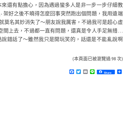
本來還有點擔心，因為遇過蠻多人是非一步一步仔細教
_- 架好之後不曉得怎麼回事突然跑出個問題，我用遠端
就莫名其妙消失了～朋友說我厲害，不過我可是超心虛
網路空間上去，不過都一直有問題，還真是令人手足無措…
點說錯話了～雖然我只是開玩笑的，話還是不能亂說啊
(本頁面已被瀏覽過 98 次)
F
T
E
L
分
Share
a
w
m
i
享
c
i
a
n
e
t
i
e
b
t
l
o
e
o
r
k