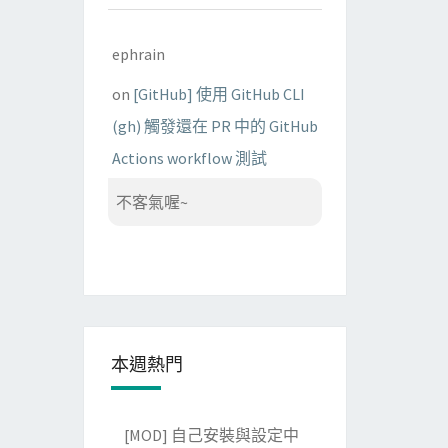
ephrain
on
[GitHub] 使用 GitHub CLI
(gh) 觸發還在 PR 中的 GitHub
Actions workflow 測試
不客氣喔~
本週熱門
[MOD] 自己安裝與設定中