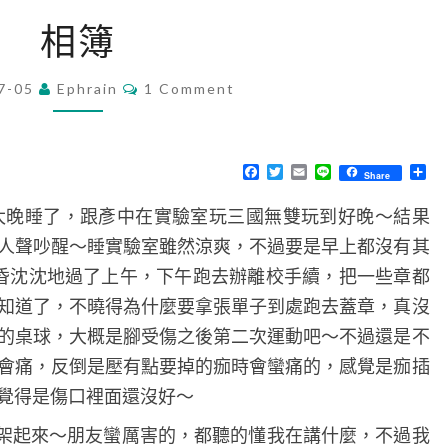
相
相簿
簿
C
7-05
Ephrain
1 Comment
O
M
M
E
N
F
T
E
L
分
Share
T
a
w
m
i
享
S
c
i
a
n
太晚睡了，跟彥中在實驗室玩三國無雙玩到好晚～結果
e
t
i
e
b
t
l
人聲吵醒～睡實驗室雖然涼爽，不過要是早上都沒有其
o
e
o
r
昏沈沈地過了上午，下午跑去辦離校手續，把一些章都
k
知道了，不曉得為什麼要拿張單子到處跑去蓋章，真沒
的桌球，大概是腳受傷之後第二次運動吧～不過還是不
會痛，反倒是壓有點要掉的痂時會蠻痛的，感覺是痂插
覺得是傷口裡面還沒好～
簿程式架起來～朋友蠻厲害的，都聽的懂我在講什麼，不過我