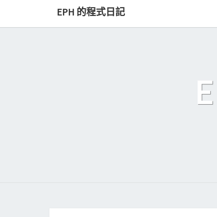
Skip
EPH 的程式日記
to
content