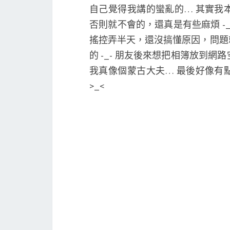
自己覺得我講的蠻亂的… 其實我
否則就不會的，還真是有些麻煩 -
搖控弄半天，還沒搞懂原因，問題
的 -_- 朋友後來想把相簿放到
我真像個蒙古大夫… 最後好像有
>_<