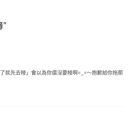
簿
”
了就先去睡」會以為你還沒要睡啊=_=～抱歉給你拖那