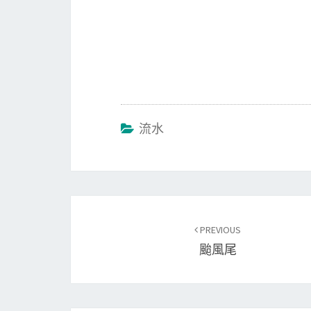
流水
Post
PREVIOUS
navigation
颱風尾