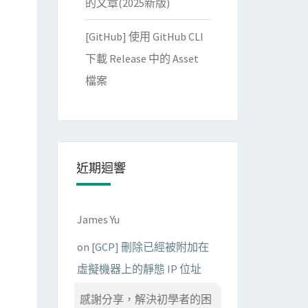
的文章(2025新版)
[GitHub] 使用 GitHub CLI
下載 Release 中的 Asset
檔案
近期迴響
James Yu
on
[GCP] 刪除已經被附加在
虛擬機器上的靜態 IP 位址
感謝分享，解決初學者的困