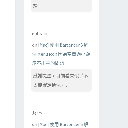
擾
ephrain
on
[Mac] 使用 Bartender 5 解
決 Menu icon 因為空間過小顯
示不出來的問題
感謝提醒，目前看來似乎不
太能確定情況， ...
Jerry
on
[Mac] 使用 Bartender 5 解