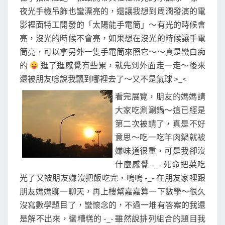
夜光手機吊飾也蠻漂亮的，還讓我想到周潤發演的電
影裡面特工開發的「太陽能手電筒」～有光的時候會
亮，沒光的時候不會亮，如果想在沒光的時候讓手電
筒亮，可以拿另外一隻手電筒來照它～～真是蠻白痴
的
逛了逛感覺有些累，就先到外面走一走～後來
還被朋友唸說我飄到哪裡去了～又不是氣球 >_<
看完展覽，朋友的媽媽請
大家吃涮涮鍋～這已經是
第二次被請了，真是不好
意思～吃一吃羊肉鍋就被
嫌味道很重，可是我卻沒
什麼感覺 -_- 死命把菜吃
光了又被朋友嫌沒把飯吃完，嗚嗚 -_- 在朋友家裡跟
朋友媽媽聊一聊天，再上樓幫嘉嘉算一下數學～很久
沒寫數學題目了，蠻懷念的，不過一堆有答案的我還
是解不出來，蠻糟糕的 -_- 雖然說排列組合的題目我