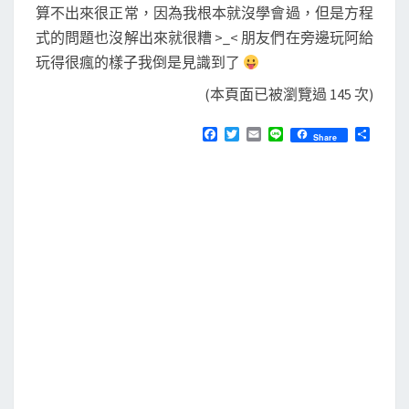
算不出來很正常，因為我根本就沒學會過，但是方程
式的問題也沒解出來就很糟 >_< 朋友們在旁邊玩阿給
玩得很瘋的樣子我倒是見識到了
(本頁面已被瀏覽過 145 次)
F
T
E
L
分
Share
a
w
m
i
享
c
i
a
n
e
t
i
e
b
t
l
o
e
o
r
k