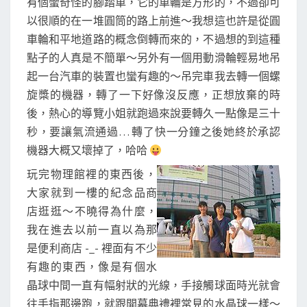
有個蠻奇怪的腳踏車，它的車輪是方形的，不過卻可
以很順的在一堆圓筒的路上前進～我想這也許是從圓
車輪和平地道路的概念倒轉而來的，不過想的到這種
點子的人真是不簡單～另外有一個用動滑輪輕易地吊
起一台汽車的裝置也蠻有趣的～吊完車我去轉一個螺
旋槳的機器，轉了一下好像沒反應，正想放棄的時
後，熱心的導覽小姐就跑過來說要轉久一點像是三十
秒，要讓氣流通過… 轉了快一分鐘之後她終於承認
機器大概又壞掉了，哈哈
玩完物理館裡的東西後，
大家就到一樓的紀念品商
店逛逛～不曉得為什麼，
我在進去以前一直以為那
是便利商店 -_- 裡面有不少
有趣的東西，像是有個水
晶球中間一直有幅射狀的光線，手接觸球面時光就會
往手指那邊跑，就跟開幕典禮裡常見的水晶球一樣～