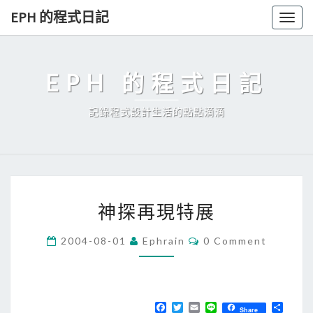
Skip
EPH 的程式日記
Togg
to
navig
content
EPH 的程式日記
記錄程式設計生活的點點滴滴
神
神探再現特展
探
再
C
2004-08-01
Ephrain
0 Comment
O
現
M
特
M
E
展
N
T
F
T
E
L
分
Share