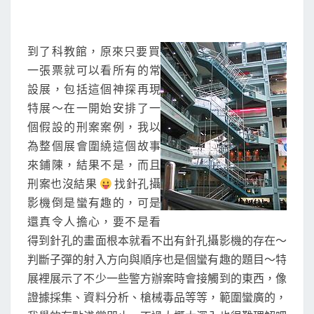
到了科教館，原來只要買
一張票就可以看所有的常
設展，包括這個神探再現
特展～在一開始安排了一
個假設的刑案案例，我以
為整個展會圍繞這個故事
來鋪陳，結果不是，而且
刑案也沒結果
找針孔攝
影機倒是蠻有趣的，可是
還真令人擔心，要不是看
得到針孔的畫面根本就看不出有針孔攝影機的存在～
判斷子彈的射入方向與順序也是個蠻有趣的題目～特
展裡展示了不少一些警方辦案時會接觸到的東西，像
證據採集、資料分析、槍械毒品等等，範圍蠻廣的，