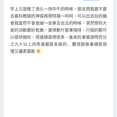
S
a
w
m
i
享
c
i
a
n
早上又是睡了很久～快中午的時候，朋友問我要不要
e
t
i
e
b
t
l
去看科教館的神探再現特展～呵呵，可以出去玩的機
o
e
會我當然不會放過～坐車去台北的時候，突然想到大
o
r
k
家的決斷都好乾脆，要規劃什麼事情呀、行程的都可
以很快做好，而我總是想很多，後來的事實證明百分
之九十以上的考慮都是多餘的… 難怪我做事總是很
慢又優柔寡斷