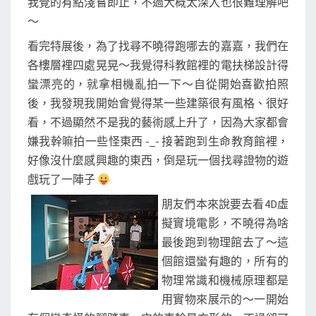
我覺的有點淺嘗即止，不過大概太深入也很難理解吧
～
看完特展後，為了找尋不曉得跑哪去的嘉嘉，我們在
各樓層裡四處晃晃～我覺得科教館裡的電扶梯設計得
蠻漂亮的，就拿相機亂拍一下～自從開始喜歡拍照
後，我發現我開始會覺得某一些建築很有風格、很好
看，不過顯然不是我的藝術感上升了，因為大家都會
嫌我幹嘛拍一些怪東西 -_- 接著跑到生命教育館裡，
好像沒什麼感興趣的東西，倒是玩一個找尋證物的遊
戲玩了一陣子
朋友們本來說要去看4D虛
擬實境電影，不曉得為啥
最後跑到物理館去了～這
個館還蠻有趣的，所有的
物理常識和機械原理都是
用實物來展示的～一開始