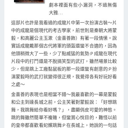
劇本裡面有些小漏洞，不過無傷
大雅…
這部片也許是我看過的成龍片中第一次扮演古裝～片
中的成龍是個現代的考古學家，前世則是秦朝大將蒙
毅，和高麗公主玉漱（金喜善飾）有著一段情愫。說
實話成龍戴那個古代將軍的頭盔還蠻不合適的，因為
他頭稍微大了一些，少了點威猛的氣勢:P 成龍在現代
片段中的打鬥還是不脫搞笑型的武打，雖然場景比較
少，但是跳上工廠黏鼠板的那一段還蠻有創意的:P 扮
演蒙毅時的武打就變得很正規，我覺得各有好玩好看
之處～
金喜善的表現也是相當不錯～我最喜歡的一幕是蒙毅
和公主到達長城之前，公主笑著對蒙毅說：「好想跳
舞，我跳舞給你看好嗎？」，盡顯俏皮可愛的神態。
跳的舞雖然簡單不複雜，但蠻賞心悅目的，難怪以前
的皇帝都喜歡看妃嬪跳舞:P 在長城上，她說的一句話