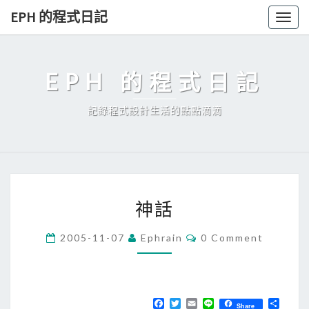
Skip
EPH 的程式日記
Togg
to
navig
content
EPH 的程式日記
記錄程式設計生活的點點滴滴
神
神話
話
C
2005-11-07
Ephrain
0 Comment
O
M
M
E
N
T
F
T
E
L
分
Share