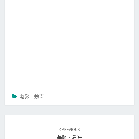
k
電影．動畫
Post
PREVIOUS
navigation
基隆．看海