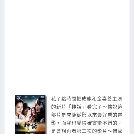
S
a
w
m
i
享
c
i
a
n
e
t
i
e
b
t
l
o
e
o
r
k
花了點時間把成龍和金喜善主演
的新片「神話」看完了～據說這
部片是成龍從影以來最好看的電
影，而我也覺得確實蠻不錯的，
是會想再看第二次的影片～儘管