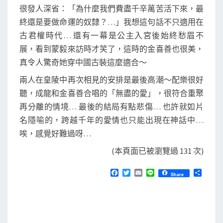
很發人深省：「為什麼我們費盡千辛萬苦活下來，最
終還是要做命運的奴隸？…」我想這句話不只適用在
古君權時代… 還有一幕是公主入宮後始終愁眉不
展，看到蒙毅來訪時才笑了，這時的金喜善也很美，
真令人驚奇她穿中國古裝這麼適合～
兩人在皇陵中再次相見的安排是最後高潮～配樂很好
聽，成龍和金喜善合唱的「無盡的愛」，很符合重聚
再分離的情境… 最後的結局有點悲傷… 也許就如片
名隱喻的，跨越千年的愛情也只能出現在神話中…
唉，感覺好難過呀…
(本頁面已被瀏覽過 131 次)
F
T
E
L
分
Share
a
w
m
i
享
c
i
a
n
e
t
i
e
b
t
l
o
e
o
r