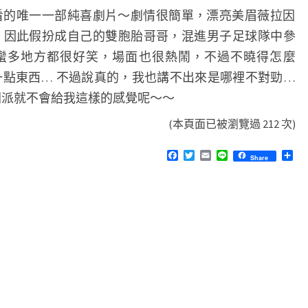
看的唯一一部純喜劇片～劇情很簡單，漂亮美眉薇拉因
，因此假扮成自己的雙胞胎哥哥，混進男子足球隊中參
蠻多地方都很好笑，場面也很熱鬧，不過不曉得怎麼
一點東西… 不過說真的，我也講不出來是哪裡不對勁…
洲派就不會給我這樣的感覺呢～～
(本頁面已被瀏覽過 212 次)
F
T
E
L
分
Share
a
w
m
i
享
c
i
a
n
e
t
i
e
b
t
l
o
e
o
r
k