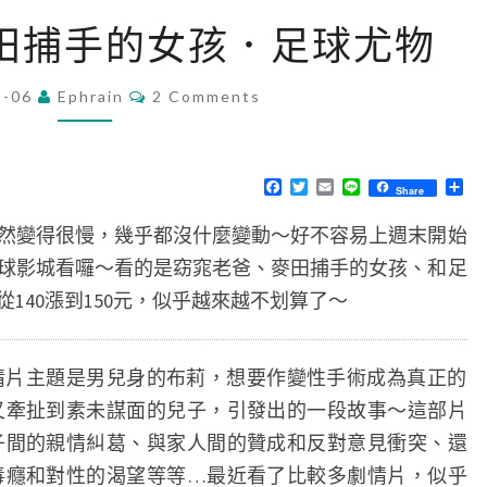
窈
田捕手的女孩．足球尤物
窕
老
C
8-06
Ephrain
2 Comments
O
爸
M
．
M
E
麥
N
F
T
E
L
分
Share
T
a
w
m
i
享
田
S
c
i
a
n
然變得很慢，幾乎都沒什麼變動～好不容易上週末開始
e
t
i
e
捕
b
t
l
球影城看囉～看的是窈窕老爸、麥田捕手的女孩、和足
o
e
手
o
r
140漲到150元，似乎越來越不划算了～
的
k
女
孩
情片主題是男兒身的布莉，想要作變性手術成為真正的
．
又牽扯到素未謀面的兒子，引發出的一段故事～這部片
足
子間的親情糾葛、與家人間的贊成和反對意見衝突、還
球
毒癮和對性的渴望等等…最近看了比較多劇情片，似乎