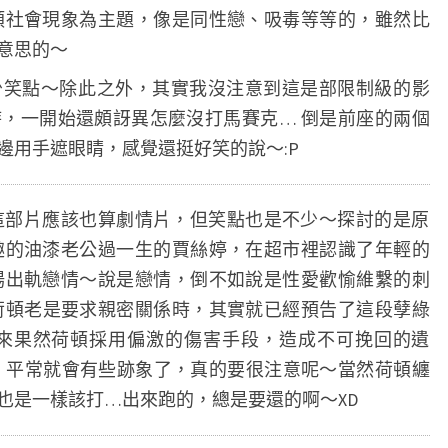
尤
類社會現象為主題，像是同性戀、吸毒等等的，雖然比
物
意思的～
少笑點～除此之外，其實我沒注意到這是部限制級的影
，一開始還頗訝異怎麼沒打馬賽克… 倒是前座的兩個
邊用手遮眼睛，感覺還挺好笑的說～:P
這部片應該也算劇情片，但笑點也是不少～探討的是原
趣的油漆老公過一生的賈絲婷，在超市裡認識了年輕的
場出軌戀情～說是戀情，倒不如說是性愛歡愉維繫的刺
荷頓老是要求親密關係時，其實就已經預告了這段孽綠
後來果然荷頓採用偏激的傷害手段，造成不可挽回的遺
，平常就會有些跡象了，真的要很注意呢～當然荷頓纏
也是一樣該打…出來跑的，總是要還的啊～XD