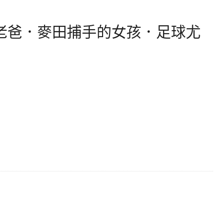
老爸．麥田捕手的女孩．足球尤