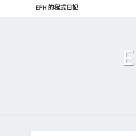
Skip
EPH 的程式日記
to
content