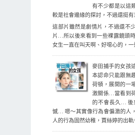
有不少都是以這
較是社會邊緣的探討，不過還挺有
這部片雖然是劇情片，不過還不
片…所以後來看到一些裸露鏡頭時
女生一直在叫天啊、好噁心的，一
麥田捕手的女孩
本認命只能跟無
荷頓，展開的一
激關係…當看到
的不會長久… 
憾… 嗯～其實像行為會偏激的人
人的行為固然幼稚，賈絲婷的出軌