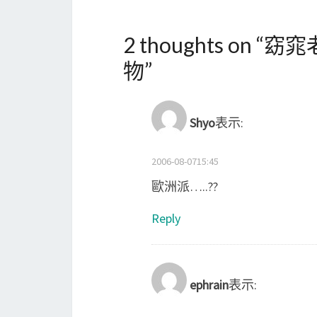
2 thoughts on “
窈窕
物
”
Shyo
表示:
2006-08-0715:45
歐洲派…..??
Reply
ephrain
表示: