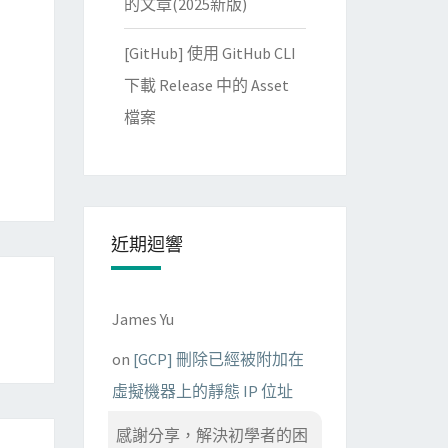
的文章(2025新版)
[GitHub] 使用 GitHub CLI
下載 Release 中的 Asset
檔案
近期迴響
James Yu
on
[GCP] 刪除已經被附加在
虛擬機器上的靜態 IP 位址
感謝分享，解決初學者的困