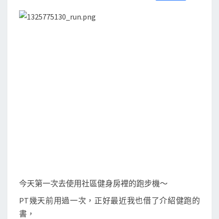
S
a
w
m
i
享
跑
c
i
a
n
e
t
i
e
步
b
t
l
o
e
機
o
r
！
k
今天第一次去使用社區健身房裡的跑步機～
PT幾天前用過一次，正好最近我也借了介紹健跑的
書，