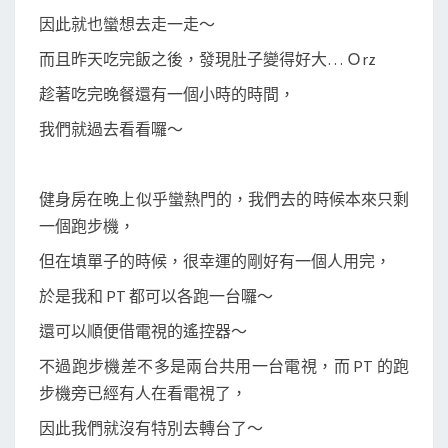
因此就也蠻想去走一走～
而且昨天吃完飯之後，發現肚子變得好大… Ｏrz
趁著吃完晚餐還有一個小時的時間，
我們就過去看看囉～
健身房在晚上似乎蠻熱門的，我們去的時候本來只剩
一個跑步機，
但在填單子的時候，很幸運的剛好有一個人用完，
於是我和 PT 都可以各跑一台囉～
還可以順便借電視的遙控器～
不過跑步機差不多是兩台共用一台電視，而 PT 的跑
步機旁已經有人在看電視了，
因此我們就沒有特別去轉台了～