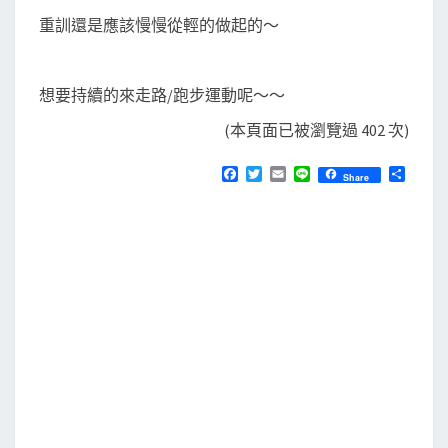
重訓還是應該慢慢從輕的做起的～
想要持續的來走路/跑步運動呢～～
(本頁面已被瀏覽過 402 次)
F
T
E
L
分
Share
a
w
m
i
享
c
i
a
n
e
t
i
e
b
t
l
o
e
o
r
k