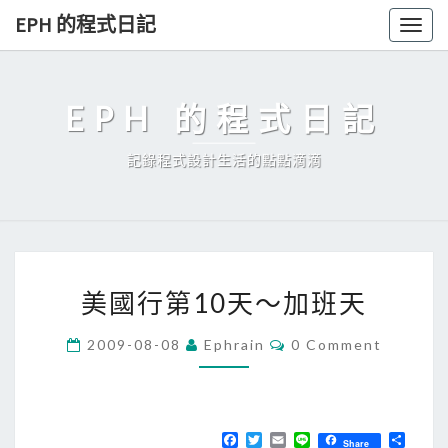
Skip
EPH 的程式日記
Togg
to
navig
content
EPH 的程式日記
記錄程式設計生活的點點滴滴
美
美國行第10天～加班天
國
行
C
2009-08-08
Ephrain
0 Comment
O
第
M
1
M
E
0
N
T
F
T
E
L
分
天
Share