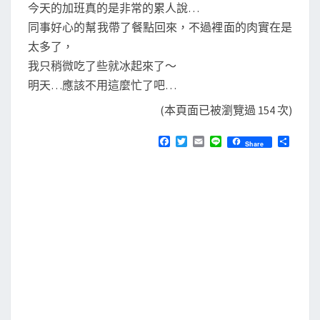
今天的加班真的是非常的累人說…
同事好心的幫我帶了餐點回來，不過裡面的肉實在是
太多了，
我只稍微吃了些就冰起來了～
明天…應該不用這麼忙了吧…
(本頁面已被瀏覽過 154 次)
F
T
E
L
分
Share
a
w
m
i
享
c
i
a
n
e
t
i
e
b
t
l
o
e
o
r
k