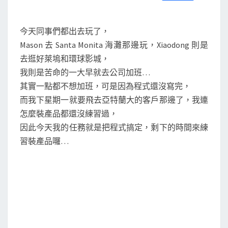
S
a
w
m
i
享
～
c
i
a
n
e
t
i
e
加
b
t
l
今天同事們都出去玩了，
o
e
班
Mason 去 Santa Monita 海灘那邊玩，Xiaodong 則是
o
r
天
k
去逛好萊塢和環球影城，
我則是苦命的一大早就去公司加班…
其實一點都不想加班，可是因為程式還沒寫完，
而我下星期一就要飛去亞特蘭大的客戶那邊了，我連
怎麼裝產品都還沒練習過，
因此今天我的任務就是把程式搞定，剩下的時間來練
習裝產品囉…