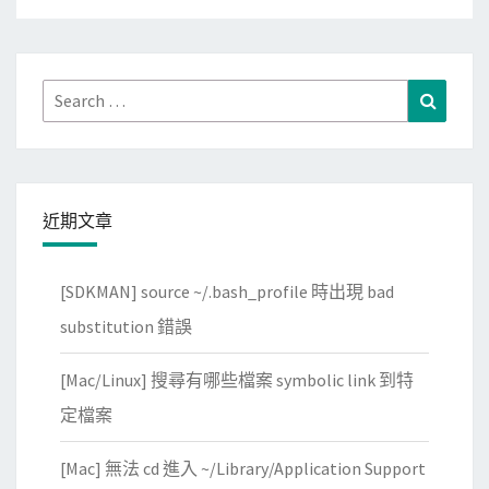
Search
Search
for:
近期文章
[SDKMAN] source ~/.bash_profile 時出現 bad
substitution 錯誤
[Mac/Linux] 搜尋有哪些檔案 symbolic link 到特
定檔案
[Mac] 無法 cd 進入 ~/Library/Application Support