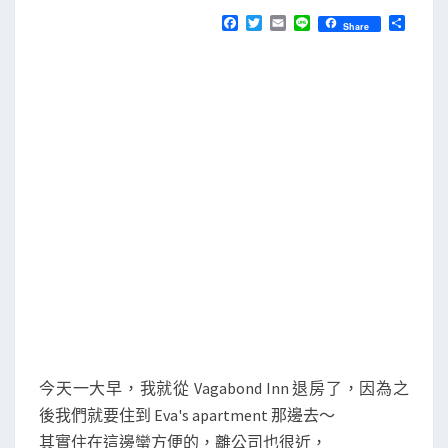
N
T
～
F
T
E
L
分
Share
S
a
w
m
i
享
出
c
i
a
n
e
t
i
e
發
b
t
l
往
o
e
o
r
亞
k
特
蘭
大
囉
今天一大早，我就從 Vagabond Inn 退房了，因為之
後我們就要住到 Eva's apartment 那邊去～
其實住在這邊蠻方便的，離公司也很近，