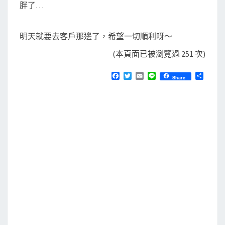
胖了…
明天就要去客戶那邊了，希望一切順利呀～
(本頁面已被瀏覽過 251 次)
F
T
E
L
分
Share
a
w
m
i
享
c
i
a
n
e
t
i
e
b
t
l
o
e
o
r
k