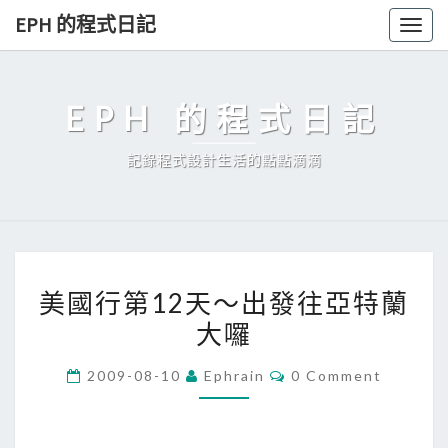
Skip
EPH 的程式日記
Togg
to
navig
content
EPH 的程式日記
記錄程式設計生活的點點滴滴
美
美國行第12天～出發往亞特蘭
國
大囉
行
第
C
2009-08-10
Ephrain
0 Comment
1
O
M
2
M
E
天