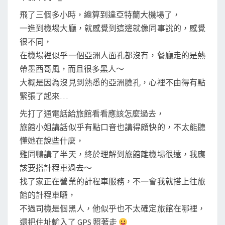
飛了三個多小時，總算到達亞特蘭大機場了，
一進到機場大廳，就感覺到這邊就像同事說的，感覺
很不同，
在機場裡似乎一個亞洲人面孔都沒有，餐廳走的是熱
帶墨西哥風，而且很多黑人～
大概是因為沒見到熟悉的亞洲臉孔，心裡不由得有點
緊張了起來…
先打了通電話給旅館看看應該怎麼過去，
旅館小姐講話似乎有點口音也講得頗快的，不太能聽
懂她在說些什麼，
雞同鴨講了半天，終於理解到旅館離機場很遠，我應
該要搭計程車過去～
找了家正在營業的計程車服務，不一會我就搭上往旅
館的計程車囉，
不過司機是個黑人，他似乎也不太確定旅館在哪裡，
還把住址輸入了 GPS 照著走