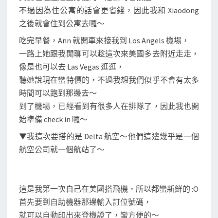
不過因為住公寓的話會更省錢，因此我和 Xiaodong
之後就會住到公寓去囉～
吃完早餐，Ann 就開車來接我到 Los Angels 機場，
一路上她跟我閒聊可以趁這次來美國多去附近走走，
像是也可以去 Las Vegas 逛逛，
聽她說現在蠻特價的，不過我想我們似乎不會有太多
時間可以跑到那邊去～
到了機場，已經看到有很多人在排隊了，因此我也開
始準備 check in 囉～
▼我這次要搭的是 Delta 航空～他們這邊幾乎是一個
航空公司就一個航站了～
這是我第一次自己在美國搭飛機，所以都蠻新鮮的 :O
首先要到自助機器那邊輸入訂位號碼，
就可以自動印出來登機證了，蠻方便的～