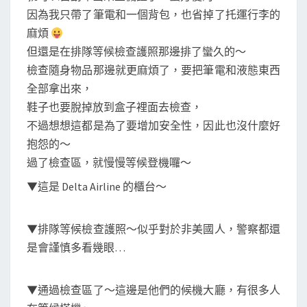
因為我只帶了筆電和一個背包，也省掉了托運行李的
麻煩
但還是在排隊等候檢查護照那邊排了蠻久的～
檢查隨身物品那邊就更麻煩了，要把筆電和液態東西
全部拿出來，
鞋子也要脫掉放到盒子裡面去檢查，
不過想想這都是為了要增加安全性，因此也沒什麼好
抱怨的～
過了檢查區，就慢慢等候登機囉～
▼這是 Delta Airline 的櫃台～
▼排隊等候檢查護照～似乎對於非美國人，警察都還
是會謹慎多看幾眼…
▼通過檢查區了～這邊是他們的候機大廳，有很多人