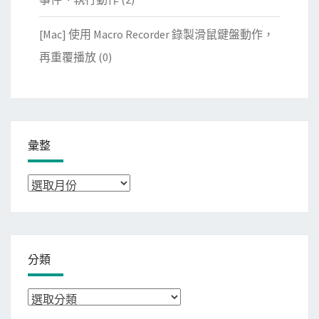
[Mac] 使用 Macro Recorder 錄製滑鼠鍵盤動作，
再重覆播放
(0)
彙整
彙
整
分類
分
類