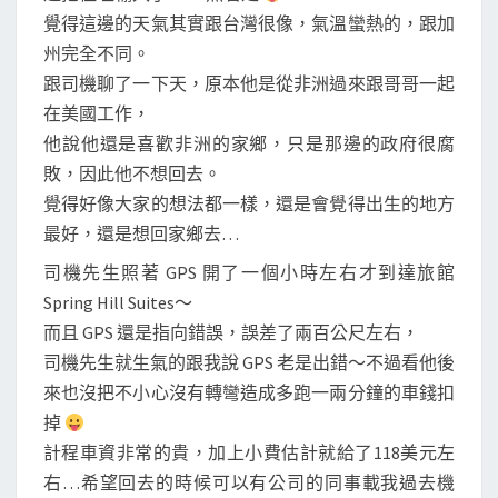
覺得這邊的天氣其實跟台灣很像，氣溫蠻熱的，跟加
州完全不同。
跟司機聊了一下天，原本他是從非洲過來跟哥哥一起
在美國工作，
他說他還是喜歡非洲的家鄉，只是那邊的政府很腐
敗，因此他不想回去。
覺得好像大家的想法都一樣，還是會覺得出生的地方
最好，還是想回家鄉去…
司機先生照著 GPS 開了一個小時左右才到達旅館
Spring Hill Suites～
而且 GPS 還是指向錯誤，誤差了兩百公尺左右，
司機先生就生氣的跟我說 GPS 老是出錯～不過看他後
來也沒把不小心沒有轉彎造成多跑一兩分鐘的車錢扣
掉
計程車資非常的貴，加上小費估計就給了118美元左
右…希望回去的時候可以有公司的同事載我過去機