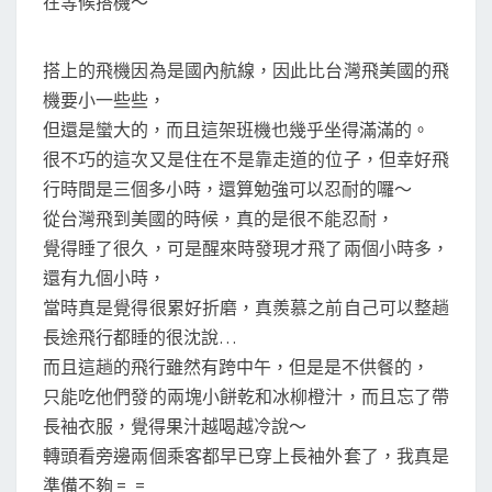
在等候搭機～
搭上的飛機因為是國內航線，因此比台灣飛美國的飛
機要小一些些，
但還是蠻大的，而且這架班機也幾乎坐得滿滿的。
很不巧的這次又是住在不是靠走道的位子，但幸好飛
行時間是三個多小時，還算勉強可以忍耐的囉～
從台灣飛到美國的時候，真的是很不能忍耐，
覺得睡了很久，可是醒來時發現才飛了兩個小時多，
還有九個小時，
當時真是覺得很累好折磨，真羨慕之前自己可以整趟
長途飛行都睡的很沈說…
而且這趟的飛行雖然有跨中午，但是是不供餐的，
只能吃他們發的兩塊小餅乾和冰柳橙汁，而且忘了帶
長袖衣服，覺得果汁越喝越冷說～
轉頭看旁邊兩個乘客都早已穿上長袖外套了，我真是
準備不夠 =_=