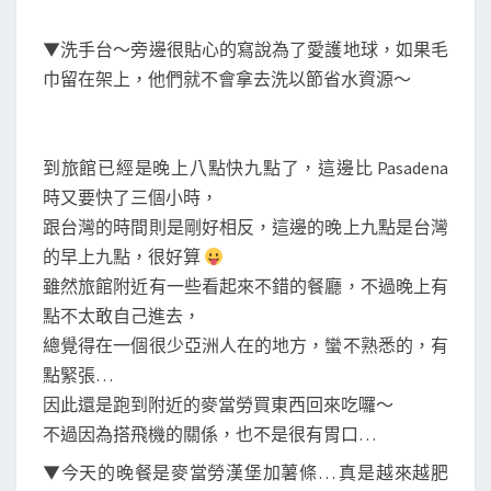
▼洗手台～旁邊很貼心的寫說為了愛護地球，如果毛
巾留在架上，他們就不會拿去洗以節省水資源～
到旅館已經是晚上八點快九點了，這邊比 Pasadena
時又要快了三個小時，
跟台灣的時間則是剛好相反，這邊的晚上九點是台灣
的早上九點，很好算
雖然旅館附近有一些看起來不錯的餐廳，不過晚上有
點不太敢自己進去，
總覺得在一個很少亞洲人在的地方，蠻不熟悉的，有
點緊張…
因此還是跑到附近的麥當勞買東西回來吃囉～
不過因為搭飛機的關係，也不是很有胃口…
▼今天的晚餐是麥當勞漢堡加薯條… 真是越來越肥