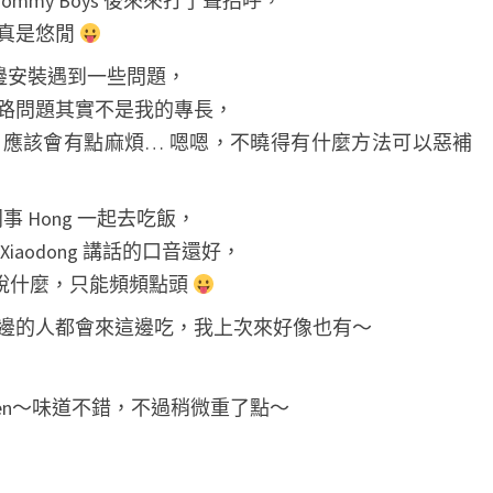
Tommy Boys 後來來打了聲招呼，
u
真是悠閒
t
戶那邊安裝遇到一些問題，
h
路問題其實不是我的專長，
L
的話，應該會有點麻煩… 嗯嗯，不曉得有什麼方法可以惡補
a
k
e
同事 Hong 一起去吃飯，
A
aodong 講話的口音還好，
v
在說什麼，只能頻頻點頭
e
邊的人都會來這邊吃，我上次來好像也有～
D
i
i Chicken～味道不錯，不過稍微重了點～
s
t
r