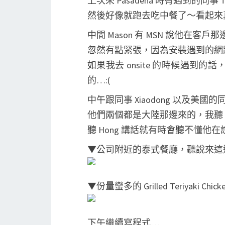
上次來 Pasadena 時有遇到的同事 
然後好像就跑去吃中餐了～看起來
中間 Mason 有 MSN 說他在客
忽然有點緊張，因為安裝遇到的網
如果我去 onsite 的時候遇到
的…:(
中午跟同事 Xiaodong 以及美國的
他們兩個都是大陸那邊來的，我聽 Xi
聽 Hong 講話就有時會聽不懂他
▼公司附近的泰式餐廳，聽說來這
▼份量蠻多的 Grilled Teriyak
下午繼續寫程式…