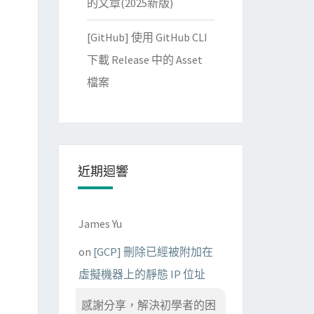
的文章(2025新版)
[GitHub] 使用 GitHub CLI
下載 Release 中的 Asset
檔案
近期迴響
James Yu
on
[GCP] 刪除已經被附加在
虛擬機器上的靜態 IP 位址
感謝分享，解決初學者的困