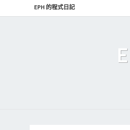
Skip
EPH 的程式日記
to
content