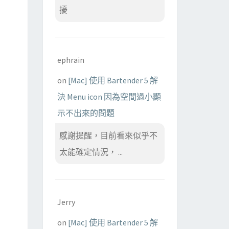
擾
ephrain
on
[Mac] 使用 Bartender 5 解
決 Menu icon 因為空間過小顯
示不出來的問題
感謝提醒，目前看來似乎不
太能確定情況， ...
Jerry
on
[Mac] 使用 Bartender 5 解