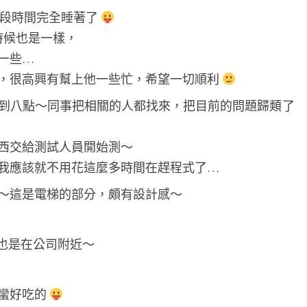
i
有一段時間完全睡著了
c
 的時候也是一樣，
t
一些…
問題，很高興有幫上他一些忙，希望一切順利
到八點～同事把相關的人都找來，把目前的問題歸類了
西交給測試人員開始測～
我應該就不用花這麼多時間在趕程式了…
～這是電梯的部分，頗有設計感～
l，也是在公司附近～
蠻好吃的