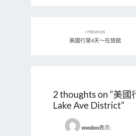
Post
PREVIOUS
navigation
美國行第4天～在旅館
2 thoughts on “
美國
Lake Ave District
”
voodoo
表示: