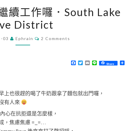
美
續工作囉．South Lake
國
ve District
行
第
C
8-03
Ephrain
5
2 Comments
O
M
天
M
～
E
N
F
T
E
L
分
Share
繼
T
a
w
m
i
享
S
c
i
a
n
續
e
t
i
e
b
t
l
工
o
e
o
r
作
早上也很趕的喝了牛奶跟拿了麵包就出門囉，
k
囉
沒有人來
．
是內心在抗拒還是怎麼樣，
S
，焦慮焦慮 =_=…
o