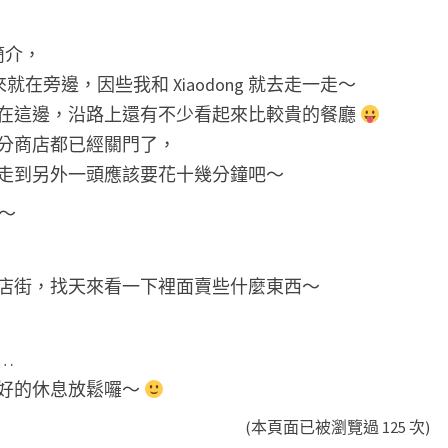
簡介，
trict 原來就在旁邊，因些我和 Xiaodong 就去走一走～
在這邊，沿路上還有不少看起來比較貴的餐廳
分商店都已經關門了，
走到另外一頭應該要花十幾分鐘吧～
e～
店街，找天來看一下裡面賣些什麼東西～
…
好的休息放鬆囉～
(本頁面已被瀏覽過 125 次)