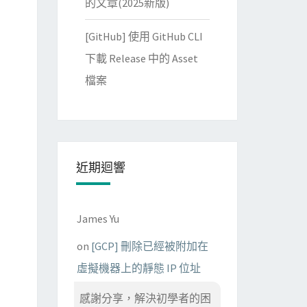
的文章(2025新版)
[GitHub] 使用 GitHub CLI
下載 Release 中的 Asset
檔案
近期迴響
James Yu
on
[GCP] 刪除已經被附加在
虛擬機器上的靜態 IP 位址
感謝分享，解決初學者的困