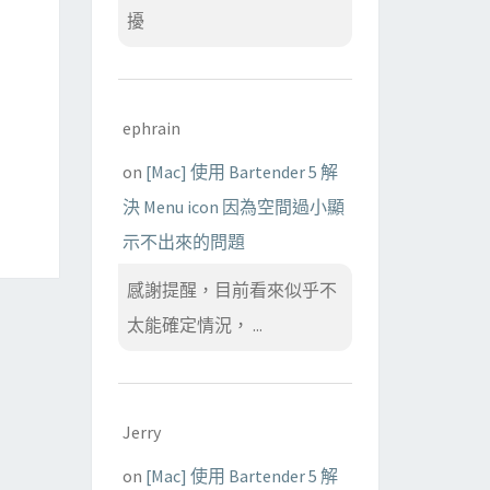
擾
ephrain
on
[Mac] 使用 Bartender 5 解
決 Menu icon 因為空間過小顯
示不出來的問題
感謝提醒，目前看來似乎不
太能確定情況， ...
Jerry
on
[Mac] 使用 Bartender 5 解