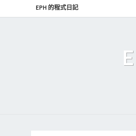
Skip
EPH 的程式日記
to
content