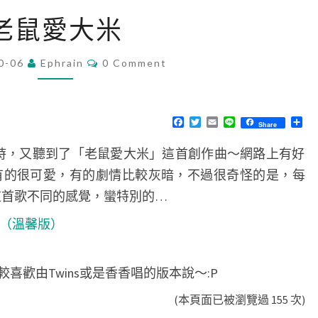
老
老鼠愛大米
鼠
愛
C
0-06
Ephrain
0 Comment
O
大
M
米
M
E
N
F
T
E
L
分
Share
T
a
w
m
i
享
S
c
i
a
n
V時，又聽到了「老鼠愛大米」這首創作曲～網路上有好
e
t
i
e
b
t
l
有的很可愛，有的劇情比較灰暗，不過很奇怪的是，每
o
e
o
r
這首歌不同的感覺，蠻特別的…
k
米（溫馨版）
喜歡由Twins或是香香唱的版本說～:P
(本頁面已被瀏覽過 155 次)