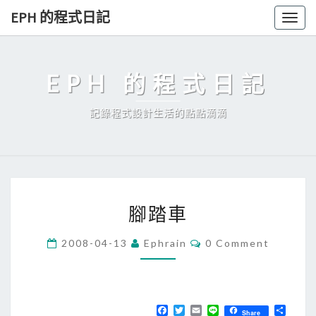
Skip
EPH 的程式日記
Togg
to
navig
content
EPH 的程式日記
記錄程式設計生活的點點滴滴
腳
腳踏車
踏
車
C
2008-04-13
Ephrain
0 Comment
O
M
M
E
N
T
F
T
E
L
分
Share