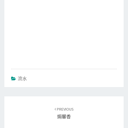
流水
Post
PREVIOUS
navigation
焗馨香