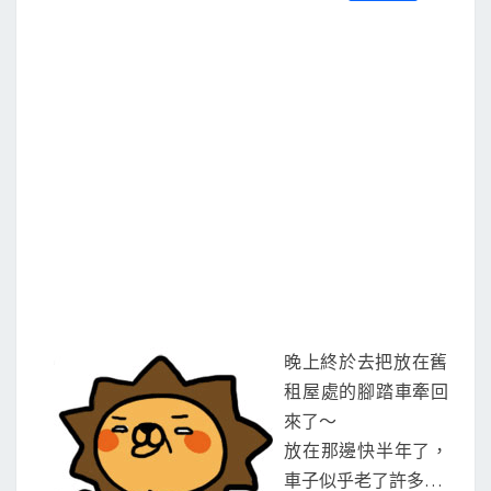
S
a
w
m
i
享
c
i
a
n
e
t
i
e
b
t
l
o
e
o
r
k
晚上終於去把放在舊
租屋處的腳踏車牽回
來了～
放在那邊快半年了，
車子似乎老了許多…