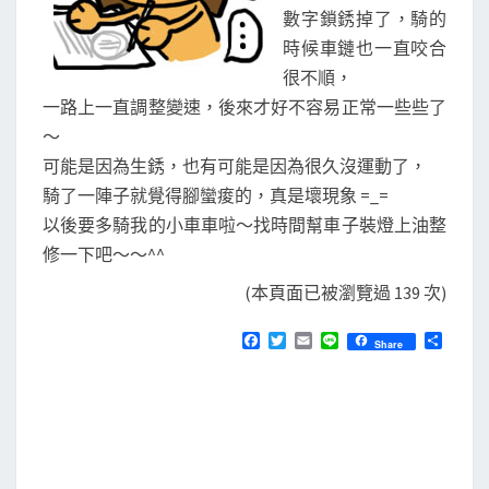
數字鎖銹掉了，騎的
時候車鏈也一直咬合
很不順，
一路上一直調整變速，後來才好不容易正常一些些了
～
可能是因為生銹，也有可能是因為很久沒運動了，
騎了一陣子就覺得腳蠻痠的，真是壞現象 =_=
以後要多騎我的小車車啦～找時間幫車子裝燈上油整
修一下吧～～^^
(本頁面已被瀏覽過 139 次)
F
T
E
L
分
Share
a
w
m
i
享
c
i
a
n
e
t
i
e
b
t
l
o
e
o
r
k